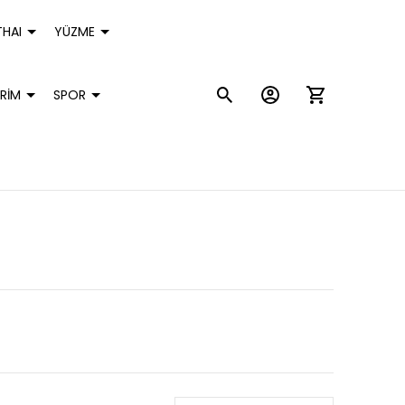
HAI
YÜZME
RİM
SPOR