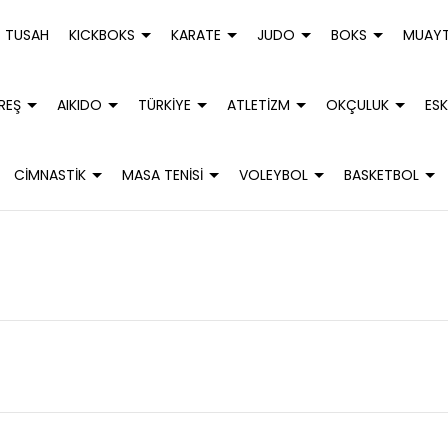
TUSAH
KICKBOKS
KARATE
JUDO
BOKS
MUAYT
REŞ
AIKIDO
TÜRKİYE
ATLETİZM
OKÇULUK
ESK
CİMNASTİK
MASA TENİSİ
VOLEYBOL
BASKETBOL