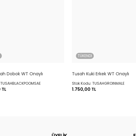
İ
TÜKENDİ
yah Dobok WT Onaylı
Tusah Kuki Erkek WT Onaylı
: TUSAHBLACKPOOMSAE
Stok Kodu: TUSAHGROINMALE
 TL
1.750,00 TL
ÜYELİK