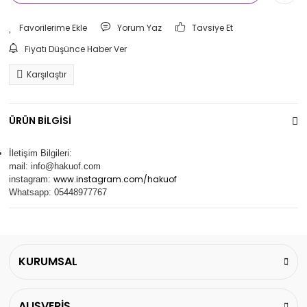
Yorum Yaz
Tavsiye Et
Fiyatı Düşünce Haber Ver
Karşılaştır
ÜRÜN BİLGİSİ
İletişim Bilgileri:
mail:
info@hakuof.com
www.instagram.com/hakuof
instagram:
Whatsapp: 05448977767
KURUMSAL
ALIŞVERİŞ