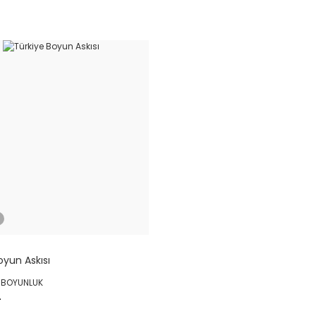
İ
oyun Askısı
: BOYUNLUK
L