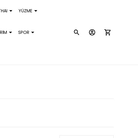
HAI
YÜZME
RİM
SPOR