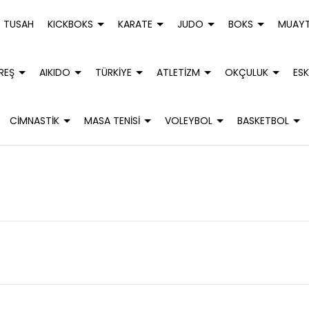
TUSAH
KICKBOKS
KARATE
JUDO
BOKS
MUAYT
REŞ
AIKIDO
TÜRKİYE
ATLETİZM
OKÇULUK
ESK
CİMNASTİK
MASA TENİSİ
VOLEYBOL
BASKETBOL