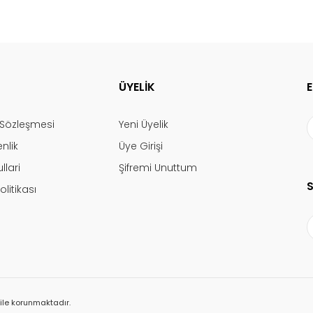
ÜYELİK
ş Sözleşmesi
Yeni Üyelik
enlik
Üye Girişi
llari
Şifremi Unuttum
olitikası
ı ile korunmaktadır.