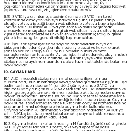
haklarına tecavüz edecek şekilde kullanamaz. Ayrıca, üye
başkalarının hizmetleri kullanmasını önleyici veya zorlaştırıcı faaliyet
(spam, virus, truva atı, vb.) işlemlerde bulunamaz.
9.15. SATICI’ya ait internet sitesinin üzerinden, SATICI’nın kendi
kontrolünde olmayan ve/veya başkaca üçüncü kişilerin sahip
olduğu ve/veya işlettiği başka web sitelerine ve/veya başka içeriklere
link verilebilir. Bu linkler ALICI’ya yönlenme kolaylığı sağlamak
amacıyla konmuş olup herhangi bir web sitesini veya o siteyi işleten
kişiyi desteklememekte ve Link verilen web sitesinin içerdiği bilgilere
yönelik herhangi bir garanti niteliği taşımamaktadır.
9.16. İşbu sözleşme içerisinde sayılan maddelerden bir ya da
birkaçını ihlal eden üye işbu ihlal nedeniyle cezai ve hukuki olarak
şahsen sorumlu olup, SATICI’yı bu ihlallerin hukuki ve cezai
sonuçlarından ari tutacaktır. Ayrıca; işbu ihlal nedeniyle, olayın hukuk
alanına intikal ettirilmesi halinde, SATICI’nın üyeye karşı üyelik
sözleşmesine uyulmamasından dolayı tazminat talebinde bulunma
hakkı saklıdır.
10. CAYMA HAKKI
10.1. ALICI; mesafeli sözleşmenin mal satışına ilişkin olması
durumunda, ürünün kendisine veya gösterdiği adresteki kişi/kuruluşa
teslim tarihinden itibaren 14 (on dört) gün içerisinde, SATICI’ya
bildirmek şartıyla hiçbir hukuki ve cezai sorumluluk üstlenmeksizin ve
hiçbir gerekçe göstermeksizin malı reddederek sözleşmeden cayma
hakkını kullanabilir. Hizmet sunumuna ilişkin mesafeli sözleşmelerde
ise, bu süre sözleşmenin imzalandığı tarihten itibaren başlar. Cayma
hakkı süresi sona ermeden önce, tüketicinin onayı ile hizmetin ifasına
başlanan hizmet sözleşmelerinde cayma hakkı kullanılamaz.
Cayma hakkının kullanımından kaynaklanan masraflar SATICI’ ya
aittir. ALICI, iş bu sözleşmeyi kabul etmekle, cayma hakkı konusunda
bilgilendirildiğini peşinen kabul eder.
10.2. Cayma hakkının kullanılması için 14 (ondört) günlük süre içinde
SATICI' ya iadeli taahhütlü posta, faks veya eposta ile yazılı
bildirimde bulunulması ve ürünün işbu sözleşmede düzenlenen