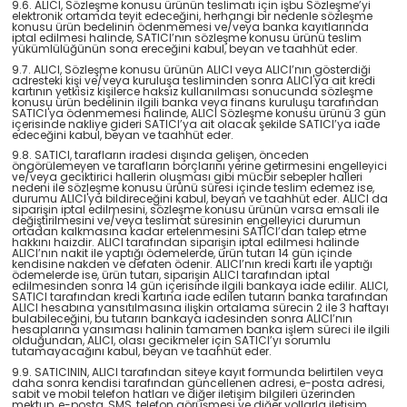
9.6. ALICI, Sözleşme konusu ürünün teslimatı için işbu Sözleşme’yi
elektronik ortamda teyit edeceğini, herhangi bir nedenle sözleşme
konusu ürün bedelinin ödenmemesi ve/veya banka kayıtlarında
iptal edilmesi halinde, SATICI’nın sözleşme konusu ürünü teslim
yükümlülüğünün sona ereceğini kabul, beyan ve taahhüt eder.
9.7. ALICI, Sözleşme konusu ürünün ALICI veya ALICI’nın gösterdiği
adresteki kişi ve/veya kuruluşa tesliminden sonra ALICI'ya ait kredi
kartının yetkisiz kişilerce haksız kullanılması sonucunda sözleşme
konusu ürün bedelinin ilgili banka veya finans kuruluşu tarafından
SATICI'ya ödenmemesi halinde, ALICI Sözleşme konusu ürünü 3 gün
içerisinde nakliye gideri SATICI’ya ait olacak şekilde SATICI’ya iade
edeceğini kabul, beyan ve taahhüt eder.
9.8. SATICI, tarafların iradesi dışında gelişen, önceden
öngörülemeyen ve tarafların borçlarını yerine getirmesini engelleyici
ve/veya geciktirici hallerin oluşması gibi mücbir sebepler halleri
nedeni ile sözleşme konusu ürünü süresi içinde teslim edemez ise,
durumu ALICI'ya bildireceğini kabul, beyan ve taahhüt eder. ALICI da
siparişin iptal edilmesini, sözleşme konusu ürünün varsa emsali ile
değiştirilmesini ve/veya teslimat süresinin engelleyici durumun
ortadan kalkmasına kadar ertelenmesini SATICI’dan talep etme
hakkını haizdir. ALICI tarafından siparişin iptal edilmesi halinde
ALICI’nın nakit ile yaptığı ödemelerde, ürün tutarı 14 gün içinde
kendisine nakden ve defaten ödenir. ALICI’nın kredi kartı ile yaptığı
ödemelerde ise, ürün tutarı, siparişin ALICI tarafından iptal
edilmesinden sonra 14 gün içerisinde ilgili bankaya iade edilir. ALICI,
SATICI tarafından kredi kartına iade edilen tutarın banka tarafından
ALICI hesabına yansıtılmasına ilişkin ortalama sürecin 2 ile 3 haftayı
bulabileceğini, bu tutarın bankaya iadesinden sonra ALICI’nın
hesaplarına yansıması halinin tamamen banka işlem süreci ile ilgili
olduğundan, ALICI, olası gecikmeler için SATICI’yı sorumlu
tutamayacağını kabul, beyan ve taahhüt eder.
9.9. SATICININ, ALICI tarafından siteye kayıt formunda belirtilen veya
daha sonra kendisi tarafından güncellenen adresi, e-posta adresi,
sabit ve mobil telefon hatları ve diğer iletişim bilgileri üzerinden
mektup, e-posta, SMS, telefon görüşmesi ve diğer yollarla iletişim,