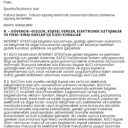
Faks
Eposta/kullanıcı adı
Fatura teslim : Fatura sipariş teslimatı sırasında fatura adresine
sipariş ile birlikte
teslim edilecektir.
8. - GÜVENLİK-GİZLİLİK, KİŞİSEL VERİLER, ELEKTRONİK İLETİŞİMLER
VE FİKRİ-SINAİ HAKLAR İLE İLGİLİ KURALLAR
INTERNET SİTESİ'nde bilgilerin korunması, gizliliği, işlenmesi-kullanımı
ve iletişimler ile diğer hususlarda aşağıda cari esasları belirtilen
gizlilik kuralları-politikası ve şartlar geçerlidir.
8.1.ALICI tarafından İNTERNET SİTESİ'nde girilen bilgilerin ve işlemlerin
güvenliği için gerekli önlemler, SATICI tarafındaki sistem altyapısında,
bilgi ve işlemin mahiyetine göre günümüz teknik imkanları ölçüsünde
alınmıştır. Bununla beraber, söz konusu bilgiler ALICI cihazından
girildiğinden ALICI tarafında korunmaları ve ilgisiz kişilerce
erişilememesi için, virüs ve benzeri zararlı uygulamalara ilişkin olanlar
dahil, gerekli tedbirlerin alınması sorumluluğu ALICI'ya aittir.
8.2. ALICI'nın sair suretle verdiği kişisel veri ve ticari elektronik
iletişimlerine dair izin-onaylarının yanısıra ve teyiden; ALICI'nın
İNTERNET SİTESİ'ne üyeliği ve alışverişleri sırasında edinilen bilgileri
SATICI, C muhtelif ürün/hizmetlerin sağlanması ve her türlü
bilgilendirme, reklam-tanıtım, iletişim, promosyon, satış, pazarlama,
mağaza kartı, kredi kartı ve üyelik uygulamaları amaçlı yapılacak
elektronik ve diğer ticari-sosyal iletişimler için, belirtilenler ve halefleri
nezdinde süresiz olarak veya öngörecekleri süre ile kayda alınabilir,
basılı/manyetik arşivlerde saklanabilir, gerekli görülen hallerde
güncellenebilir, paylaşılabilir, aktarılabilir, transfer edilebilir,
kullanılabilir ve sair suretlerle işlenebilir. Bu veriler ayrıca kanunen
gereken durumlarda ilgili Merci ve Mahkemelere iletilebilir. ALICI kişisel
olan-olmayan mevcut ve yeni bilgilerinin, kişisel verilerin korunması
hakkında mevzuat ile elektronik ticaret mevzuatına uygun biçimde