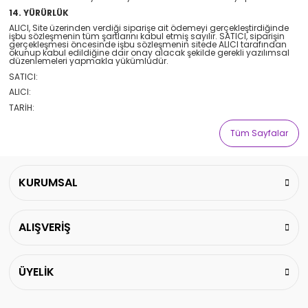
14. YÜRÜRLÜK
ALICI, Site üzerinden verdiği siparişe ait ödemeyi gerçekleştirdiğinde
işbu sözleşmenin tüm şartlarını kabul etmiş sayılır. SATICI, siparişin
gerçekleşmesi öncesinde işbu sözleşmenin sitede ALICI tarafından
okunup kabul edildiğine dair onay alacak şekilde gerekli yazılımsal
düzenlemeleri yapmakla yükümlüdür.
SATICI:
ALICI:
TARİH:
Tüm Sayfalar
KURUMSAL
ALIŞVERİŞ
ÜYELİK