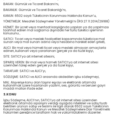
BAKAN: Gümrük ve Ticaret Bakanı’nı,
BAKANLIK: Gümrük ve Ticaret Bakanlığı’nı,
KANUN: 6502 sayılı Tüketicinin Korunması Hakkında Kanun’u,
YÖNETMELİK: Mesafeli Sözleşmeler Yönetmeliği’ni (RG:27.11.2014/29188)
HİZMET: Bir ücret veya menfaat karşılığında yapılan ya da yapılması
taahhüt edilen mal sağlama dışındaki her türlü tüketici işleminin
konusunu ,
SATICI: Ticari veya mesleki faaliyetleri kapsamında tüketiciye mal
sunan veya mal sunan adına veya hesabına hareket eden şirketi,
ALICI: Bir mal veya hizmeti ticari veya mesleki olmayan amaçlarla
edinen, kullanan veya yararlanan gerçek ya da tüzel kişiyi,
SİTE: SATICI’ya ait internet sitesini,
SİPARİŞ VEREN: Bir mal veya hizmeti SATICI’ya ait internet sitesi
üzerinden talep eden gerçek ya da tüzel kişiyi,
TARAFLAR: SATICI ve ALICI’yı,
SÖZLEŞME: SATICI ve ALICI arasında akdedilen işbu sözleşmeyi,
MAL: Alışverişe konu olan taşınır eşyayı ve elektronik ortamda
kullanılmak üzere hazırlanan yazılım, ses, görüntü ve benzeri gayri
maddi malları ifade eder.
3.KONU
İşbu Sözleşme, ALICI’nın, SATICI’ya ait internet sitesi üzerinden
elektronik ortamda siparişini verdiği aşağıda nitelikleri ve satış fiyatı
belirtilen ürünün satışı ve teslimi ile ilgili olarak 6502 sayılı Tüketicinin
Korunması Hakkında Kanun ve Mesafeli Sözleşmelere Dair Yönetmelik
hükümleri gereğince tarafların hak ve yükümlülüklerini düzenler.