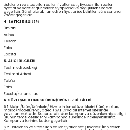
Listelenen ve sitede ilan edilen fiyatlar satış fiyatıdır. İlan edilen
fiyatlar ve vaatler güncelleme yapılana ve değiştirilene kadar
geçerlidir. Süreli olarak ilan edilen fiyatlar ise belirtilen süre sonuna
kadar geçerlidir.
4. SATICI BİLGİLERİ
Ünvanı
Adres
Telefon
Faks
Eposta
5. ALICI BİLGİLERİ
Teslim edilecek kişi
Teslimat Adresi
Telefon
Faks
Eposta/kullanıcı adı
6. SÖZLEŞME KONUSU ÜRÜN/ÜRÜNLER BİLGİLERİ
6.1. Malın /Ürün/Ürünlerin/ Hizmetin temel özelliklerini (türü, miktarı,
marka/modeli, rengi, adedi) SATICI’ya ait internet sitesinde
yayınlanmaktadır. Satıcı tarafından kampanya düzenlenmiş ise ilgili
ürünün temel özelliklerini kampanya süresince inceleyebilirsiniz.
Kampanya tarihine kadar geçerlidir.
6.2. Listelenen ve sitede ilan edilen fiyatlar satış fiyatıdır. İlan edilen