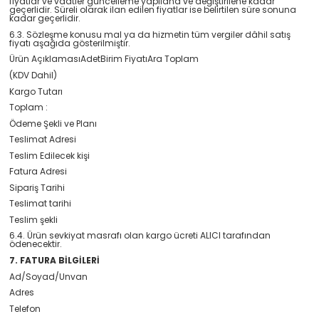
fiyatlar ve vaatler güncelleme yapılana ve değiştirilene kadar
geçerlidir. Süreli olarak ilan edilen fiyatlar ise belirtilen süre sonuna
kadar geçerlidir.
6.3. Sözleşme konusu mal ya da hizmetin tüm vergiler dâhil satış
fiyatı aşağıda gösterilmiştir.
Ürün AçıklamasıAdetBirim FiyatıAra Toplam
(KDV Dahil)
Kargo Tutarı
Toplam :
Ödeme Şekli ve Planı
Teslimat Adresi
Teslim Edilecek kişi
Fatura Adresi
Sipariş Tarihi
Teslimat tarihi
Teslim şekli
6.4. Ürün sevkiyat masrafı olan kargo ücreti ALICI tarafından
ödenecektir.
7. FATURA BİLGİLERİ
Ad/Soyad/Unvan
Adres
Telefon