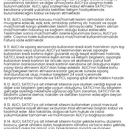
pazarlama, bildirim ve diğer amaçlarla ALICI’ya ulaşma hakkı
bulunmaktadır. ALICI, işbu sözleşmeyi kabul etmekle SATICI’nın
kendisine yönelik yukarıda belirtilen iletişim faaliyetlerinde
bulunabileceğini kabul ve beyan etmektedir.
9.10. ALICI, sözleşme konusu mal/hizmeti teslim almadan önce
muayene edecek; ezik, kırık, ambalajı yırtılmış vb. hasarlı ve ayıplı
mal/hizmeti kargo şirketinden teslim almayacaktır. Teslim alınan
mal/hizmetin hasarsız ve sağlam olduğu kabul edilecektir.
Teslimden sonra mal/hizmetin özenle korunması borcu, ALICI’ya
aittir. Cayma hakkı kullanılacaksa mal/hizmet kullanılmamalıdır.
Fatura iade edilmelidir.
9.11. ALICI ile sipariş esnasında kullanılan kredi kartı hamilinin aynı kişi
olmaması veya ürünün ALICI’ya tesliminden evvel, siparişte
kullanılan kredi kartına ilişkin güvenlik açığı tespit edilmesi halinde,
SATICI, kredi kartı hamiline ilişkin kimlik ve iletişim bilgilerini, siparişte
kullanılan kredi kartının bir önceki aya ait ekstresini yahut kart
hamilinin bankasından kredi kartının kendisine ait olduğuna ilişkin
yazıyı ibraz etmesini ALICI’dan talep edebilir. ALICI’nın talebe konu
bilgi/belgeleri temin etmesine kadar geçecek sürede sipariş
dondurulacak olup, mezkur taleplerin 24 saat içerisinde
karşılanmaması halinde ise SATICI, siparişi iptal etme hakkını haizdir.
9.12. ALICI, SATICI’ya ait internet sitesine üye olurken verdiği kişisel ve
diğer sair bilgilerin gerçeğe uygun olduğunu, SATICI’nın bu bilgilerin
gerçeğe aykırılığı nedeniyle uğrayacağı tüm zararları, SATICI’nın ilk
bildirimi üzerine derhal, nakden ve defaten tazmin edeceğini beyan
ve taahhüt eder.
9.13. ALICI, SATICI’ya ait internet sitesini kullanırken yasal mevzuat
hükümlerine riayet etmeyi ve bunları ihlal etmemeyi baştan kabul ve
taahhüt eder. Aksi takdirde, doğacak tüm hukuki ve cezai
yükümlülükler tamamen ve münhasıran ALICI’yı bağlayacaktır.
9.14. ALICI, SATICI’ya ait internet sitesini hiçbir şekilde kamu düzenini
bozucu, genel ahlaka aykırı, başkalarını rahatsız ve taciz edici şekilde,
yasalara aykırı bir amaç için, başkalarının maddi ve manevi