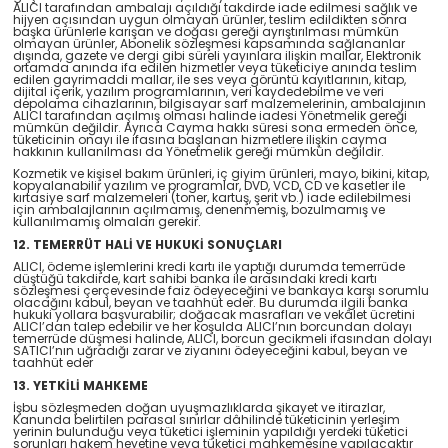
ALICI tarafından ambalajı açıldığı takdirde iade edilmesi sağlık ve
hijyen açısından uygun olmayan ürünler, teslim edildikten sonra
başka ürünlerle karışan ve doğası gereği ayrıştırılması mümkün
olmayan ürünler, Abonelik sözleşmesi kapsamında sağlananlar
dışında, gazete ve dergi gibi süreli yayınlara ilişkin mallar, Elektronik
ortamda anında ifa edilen hizmetler veya tüketiciye anında teslim
edilen gayrimaddi mallar, ile ses veya görüntü kayıtlarının, kitap,
dijital içerik, yazılım programlarının, veri kaydedebilme ve veri
depolama cihazlarının, bilgisayar sarf malzemelerinin, ambalajının
ALICI tarafından açılmış olması halinde iadesi Yönetmelik gereği
mümkün değildir. Ayrıca Cayma hakkı süresi sona ermeden önce,
tüketicinin onayı ile ifasına başlanan hizmetlere ilişkin cayma
hakkının kullanılması da Yönetmelik gereği mümkün değildir.
Kozmetik ve kişisel bakım ürünleri, iç giyim ürünleri, mayo, bikini, kitap,
kopyalanabilir yazılım ve programlar, DVD, VCD, CD ve kasetler ile
kırtasiye sarf malzemeleri (toner, kartuş, şerit vb.) iade edilebilmesi
için ambalajlarının açılmamış, denenmemiş, bozulmamış ve
kullanılmamış olmaları gerekir.
12. TEMERRÜT HALİ VE HUKUKİ SONUÇLARI
ALICI, ödeme işlemlerini kredi kartı ile yaptığı durumda temerrüde
düştüğü takdirde, kart sahibi banka ile arasındaki kredi kartı
sözleşmesi çerçevesinde faiz ödeyeceğini ve bankaya karşı sorumlu
olacağını kabul, beyan ve taahhüt eder. Bu durumda ilgili banka
hukuki yollara başvurabilir; doğacak masrafları ve vekâlet ücretini
ALICI’dan talep edebilir ve her koşulda ALICI’nın borcundan dolayı
temerrüde düşmesi halinde, ALICI, borcun gecikmeli ifasından dolayı
SATICI’nın uğradığı zarar ve ziyanını ödeyeceğini kabul, beyan ve
taahhüt eder
13. YETKİLİ MAHKEME
İşbu sözleşmeden doğan uyuşmazlıklarda şikayet ve itirazlar,
Kanunda belirtilen parasal sınırlar dâhilinde tüketicinin yerleşim
yerinin bulunduğu veya tüketici işleminin yapıldığı yerdeki tüketici
sorunları hakem heyetine veya tüketici mahkemesine yapılacaktır