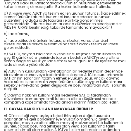
"Cayma Hakkı Kullanılamayacak Ürünler" hükümleri çerçevesinde
kullanılmamış olması şarttır. Bu hakkın kullanılması halinde,
a) 3. kişiye veya ALICI’ ya teslim edilen ürünün faturası, (İade edilmek
istenen ürünün faturası kurumsal ise, iade ederken kurumun
düzenlemiş olduğu iade faturası ile birlikte gönderilmesi
gerekmektedir. Faturası kurumlar adına düzenlenen sipariş iadeleri
İADE FATURASI kesilmediği takdirde tamamlanamayacaktır.)
b) İade formu,
c) İade edilecek ürünlerin kutusu, ambalajı, varsa standart
aksesuarları ile birlikte eksiksiz ve hasarsız olarak teslim edilmesi
gerekmektedir.
d) SATICI, cayma bildiriminin kendisine ulaşmasından itibaren en
geç 10 günlük süre içerisinde toplam bedeli ve ALICI’yı borç altına
sokan belgeleri ALICI’ ya iade etmek ve 20 günlük süre içerisinde malı
iade almakla yükümlüdür.
e) ALICI’ nın kusurundan kaynaklanan bir nedenle malın değerinde
bir azalma olursa veya iade imkânsızlaşırsa ALICI kusuru oranında
SATICI’ nın zararlarını tazmin etmekle yükümlüdür. Ancak cayma
hakkı süresi içinde malın veya ürünün usulüne uygun kullanılması
sebebiyle meydana gelen değişiklik ve bozulmalardan ALICI sorumlu
değildir.
f) Cayma hakkının kullanılması nedeniyle SATICI tarafından
düzenlenen kampanya limit tutarının altına düşülmesi halinde
kampanya kapsamında faydalanılan indirim miktarı iptal edilir.
11. CAYMA HAKKI KULLANILAMAYACAK ÜRÜNLER
ALICI’nın isteği veya açıkça kişisel ihtiyaçları doğrultusunda
hazırlanan ve geri gönderilmeye müsait olmayan, iç giyim alt
parçaları, mayo ve bikini altları, makyaj malzemeleri, tek kullanımlık
ürünler, çabuk bozulma tehlikesi olan veya son kullanma tarihi
geçme ihtimali olan mallar, ALICI’ya teslim edilmesinin ardından