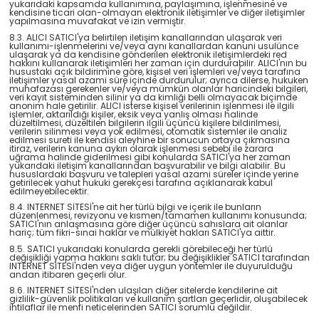
yukarıdaki kapsamda kullanımına, paylaşımına, işlenmesine ve
kendisine ticari olan-olmayan elektronik iletişimler ve diğer iletişimler
yapılmasına muvafakat ve izin vermiştir.
8.3. ALICI SATICI'ya belirtilen iletişim kanallarından ulaşarak veri
kullanımı-işlenmelerini ve/veya aynı kanallardan kanuni usulünce
ulaşarak ya da kendisine gönderilen elektronik iletişimlerdeki red
hakkını kullanarak iletişimleri her zaman için durdurabilir. ALICI'nın bu
husustaki açık bildirimine göre, kişisel veri işlemleri ve/veya tarafına
iletişimler yasal azami süre içinde durdurulur; ayrıca dilerse, hukuken
muhafazası gerekenler ve/veya mümkün olanlar haricindeki bilgileri,
veri kayıt sisteminden silinir ya da kimliği belli olmayacak biçimde
anonim hale getirilir. ALICI isterse kişisel verilerinin işlenmesi ile ilgili
işlemler, aktarıldığı kişiler, eksik veya yanlış olması halinde
düzeltilmesi, düzeltilen bilgilerin ilgili üçüncü kişilere bildirilmesi,
verilerin silinmesi veya yok edilmesi, otomatik sistemler ile analiz
edilmesi sureti ile kendisi aleyhine bir sonucun ortaya çıkmasına
itiraz, verilerin kanuna aykırı olarak işlenmesi sebebi ile zarara
uğrama halinde giderilmesi gibi konularda SATICI'ya her zaman
yukarıdaki iletişim kanallarından başvurabilir ve bilgi alabilir. Bu
hususlardaki başvuru ve talepleri yasal azami süreler içinde yerine
getirilecek yahut hukuki gerekçesi tarafına açıklanarak kabul
edilmeyebilecektir.
8.4. INTERNET SİTESİ'ne ait her türlü bilgi ve içerik ile bunların
düzenlenmesi, revizyonu ve kısmen/tamamen kullanımı konusunda;
SATICI'nın anlaşmasına göre diğer üçüncü sahıslara ait olanlar
hariç; tüm fikri-sınai haklar ve mülkiyet hakları SATICI'ya aittir.
8.5. SATICI yukarıdaki konularda gerekli görebileceği her türlü
değişikliği yapma hakkını saklı tutar; bu değişiklikler SATICI tarafından
INTERNET SİTESİ'nden veya diğer uygun yöntemler ile duyurulduğu
andan itibaren geçerli olur.
8.6. INTERNET SİTESİ'nden ulaşılan diğer sitelerde kendilerine ait
gizlilik-güvenlik politikaları ve kullanım şartları geçerlidir, oluşabilecek
ihtilaflar ile menfi neticelerinden SATICI sorumlu değildir.