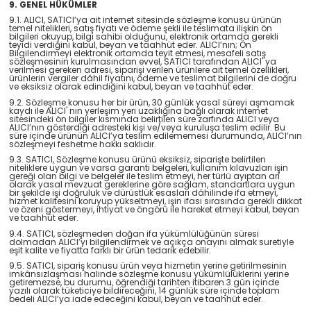
9. GENEL HÜKÜMLER
9.1. ALICI, SATICI’ya ait internet sitesinde sözleşme konusu ürünün
temel nitelikleri, satış fiyatı ve ödeme şekli ile teslimata ilişkin ön
bilgileri okuyup, bilgi sahibi olduğunu, elektronik ortamda gerekli
teyidi verdiğini kabul, beyan ve taahhüt eder. ALICI’nın; Ön
Bilgilendirmeyi elektronik ortamda teyit etmesi, mesafeli satış
sözleşmesinin kurulmasından evvel, SATICI tarafından ALICI' ya
verilmesi gereken adresi, siparişi verilen ürünlere ait temel özellikleri,
ürünlerin vergiler dâhil fiyatını, ödeme ve teslimat bilgilerini de doğru
ve eksiksiz olarak edindiğini kabul, beyan ve taahhüt eder.
9.2. Sözleşme konusu her bir ürün, 30 günlük yasal süreyi aşmamak
kaydı ile ALICI' nın yerleşim yeri uzaklığına bağlı olarak internet
sitesindeki ön bilgiler kısmında belirtilen süre zarfında ALICI veya
ALICI’nın gösterdiği adresteki kişi ve/veya kuruluşa teslim edilir. Bu
süre içinde ürünün ALICI’ya teslim edilememesi durumunda, ALICI’nın
sözleşmeyi feshetme hakkı saklıdır.
9.3. SATICI, Sözleşme konusu ürünü eksiksiz, siparişte belirtilen
niteliklere uygun ve varsa garanti belgeleri, kullanım kılavuzları işin
gereği olan bilgi ve belgeler ile teslim etmeyi, her türlü ayıptan arî
olarak yasal mevzuat gereklerine göre sağlam, standartlara uygun
bir şekilde işi doğruluk ve dürüstlük esasları dâhilinde ifa etmeyi,
hizmet kalitesini koruyup yükseltmeyi, işin ifası sırasında gerekli dikkat
ve özeni göstermeyi, ihtiyat ve öngörü ile hareket etmeyi kabul, beyan
ve taahhüt eder.
9.4. SATICI, sözleşmeden doğan ifa yükümlülüğünün süresi
dolmadan ALICI’yı bilgilendirmek ve açıkça onayını almak suretiyle
eşit kalite ve fiyatta farklı bir ürün tedarik edebilir.
9.5. SATICI, sipariş konusu ürün veya hizmetin yerine getirilmesinin
imkânsızlaşması halinde sözleşme konusu yükümlülüklerini yerine
getiremezse, bu durumu, öğrendiği tarihten itibaren 3 gün içinde
yazılı olarak tüketiciye bildireceğini, 14 günlük süre içinde toplam
bedeli ALICI’ya iade edeceğini kabul, beyan ve taahhüt eder.