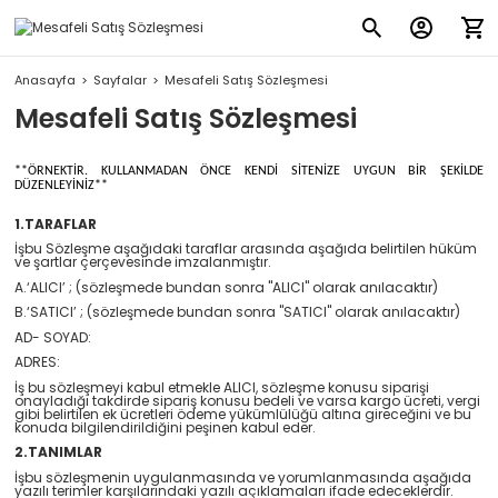
Anasayfa
Sayfalar
Mesafeli Satış Sözleşmesi
Mesafeli Satış Sözleşmesi
**ÖRNEKTİR. KULLANMADAN ÖNCE KENDİ SİTENİZE UYGUN BİR ŞEKİLDE
DÜZENLEYİNİZ**
1.TARAFLAR
İşbu Sözleşme aşağıdaki taraflar arasında aşağıda belirtilen hüküm
ve şartlar çerçevesinde imzalanmıştır.
A.‘ALICI’ ; (sözleşmede bundan sonra "ALICI" olarak anılacaktır)
B.‘SATICI’ ; (sözleşmede bundan sonra "SATICI" olarak anılacaktır)
AD- SOYAD:
ADRES:
İş bu sözleşmeyi kabul etmekle ALICI, sözleşme konusu siparişi
onayladığı takdirde sipariş konusu bedeli ve varsa kargo ücreti, vergi
gibi belirtilen ek ücretleri ödeme yükümlülüğü altına gireceğini ve bu
konuda bilgilendirildiğini peşinen kabul eder.
2.TANIMLAR
İşbu sözleşmenin uygulanmasında ve yorumlanmasında aşağıda
yazılı terimler karşılarındaki yazılı açıklamaları ifade edeceklerdir.