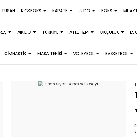
TUSAH
KICKBOKS
KARATE
JUDO
BOKS
MUAYT
REŞ
AIKIDO
TÜRKİYE
ATLETİZM
OKÇULUK
ESK
CİMNASTİK
MASA TENİSİ
VOLEYBOL
BASKETBOL
4
K
S