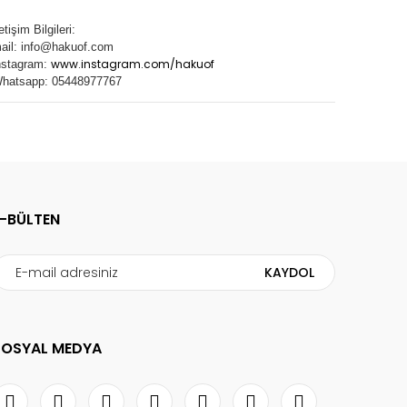
letişim Bilgileri:
ail:
info@hakuof.com
www.instagram.com/hakuof
nstagram:
hatsapp: 05448977767
E-BÜLTEN
KAYDOL
SOSYAL MEDYA