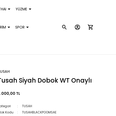
HAI
YÜZME
RİM
SPOR
TUSAH
Tusah Siyah Dobok WT Onaylı
.000,00 TL
ategori
TUSAH
tok Kodu
TUSAHBLACKPOOMSAE