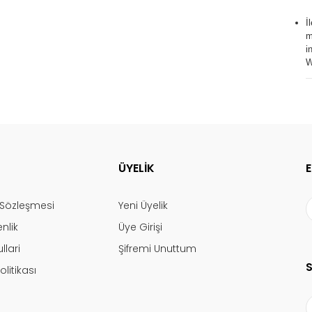
İ
m
i
W
ÜYELİK
ş Sözleşmesi
Yeni Üyelik
enlik
Üye Girişi
llari
Şifremi Unuttum
olitikası