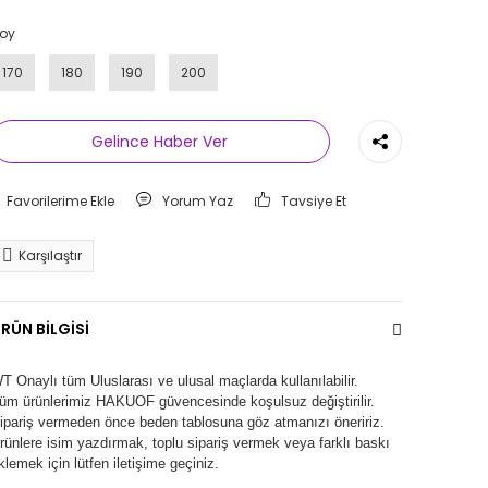
oy
170
180
190
200
Gelince Haber Ver
Yorum Yaz
Tavsiye Et
Karşılaştır
RÜN BİLGİSİ
T Onaylı tüm Uluslarası ve ulusal maçlarda kullanılabilir.
üm ürünlerimiz
HAKUOF
güvencesinde koşulsuz değiştirilir.
ipariş vermeden önce beden tablosuna göz atmanızı öneririz.
rünlere isim yazdırmak, toplu sipariş vermek veya farklı baskı
klemek için lütfen iletişime geçiniz.