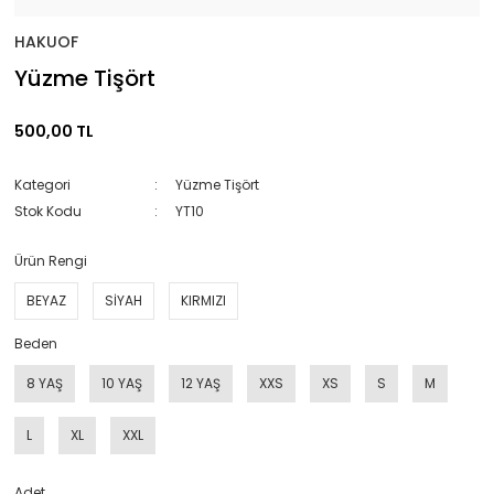
HAKUOF
Yüzme Tişört
500,00 TL
Kategori
Yüzme Tişört
Stok Kodu
YT10
Ürün Rengi
BEYAZ
SİYAH
KIRMIZI
Beden
8 YAŞ
10 YAŞ
12 YAŞ
XXS
XS
S
M
L
XL
XXL
Adet