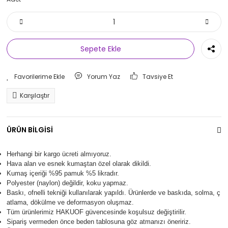
Sepete Ekle
Yorum Yaz
Tavsiye Et
Karşılaştır
ÜRÜN BİLGİSİ
Herhangi bir kargo ücreti almıyoruz.
Hava alan ve esnek kumaştan özel olarak dikildi.
Kumaş içeriği %95 pamuk %5 likradır.
Polyester (naylon) değildir, koku yapmaz.
Baskı, ofnelli tekniği kullanılarak yapıldı.
Ürünlerde ve baskıda, solma, ç
atlama, dökülme ve deformasyon oluşma
z.
Tüm ürünlerimiz
HAKUOF
güvencesinde koşulsuz değiştirilir.
Sipariş vermeden önce beden tablosuna göz atmanızı öneririz.