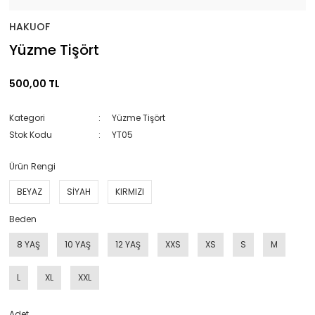
HAKUOF
Yüzme Tişört
500,00 TL
Kategori
Yüzme Tişört
Stok Kodu
YT05
Ürün Rengi
BEYAZ
SİYAH
KIRMIZI
Beden
8 YAŞ
10 YAŞ
12 YAŞ
XXS
XS
S
M
L
XL
XXL
Adet