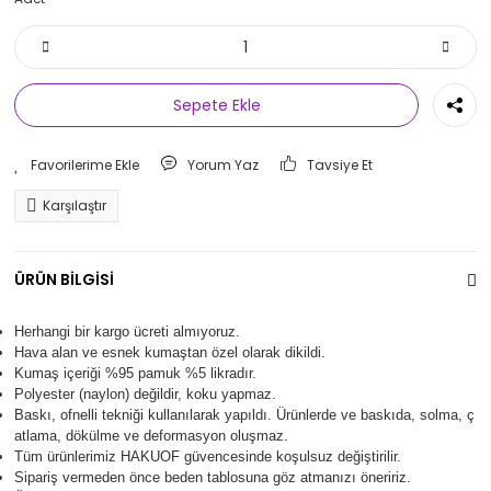
Sepete Ekle
Yorum Yaz
Tavsiye Et
Karşılaştır
ÜRÜN BİLGİSİ
Herhangi bir kargo ücreti almıyoruz.
Hava alan ve esnek kumaştan özel olarak dikildi.
Kumaş içeriği %95 pamuk %5 likradır.
Polyester (naylon) değildir, koku yapmaz.
Baskı, ofnelli tekniği kullanılarak yapıldı.
Ürünlerde ve baskıda, solma, ç
atlama, dökülme ve deformasyon oluşma
z.
Tüm ürünlerimiz
HAKUOF
güvencesinde koşulsuz değiştirilir.
Sipariş vermeden önce beden tablosuna göz atmanızı öneririz.