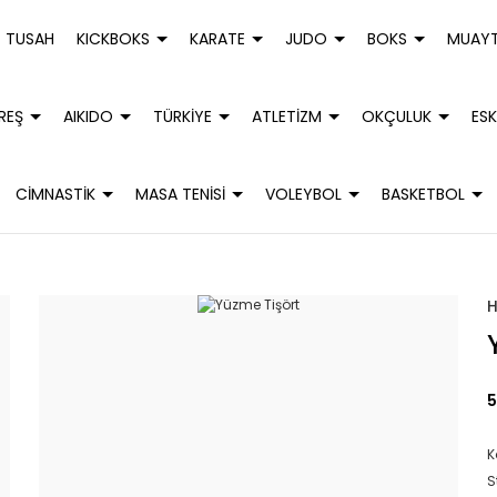
TUSAH
KICKBOKS
KARATE
JUDO
BOKS
MUAYT
REŞ
AIKIDO
TÜRKİYE
ATLETİZM
OKÇULUK
ESK
CİMNASTİK
MASA TENİSİ
VOLEYBOL
BASKETBOL
5
K
S