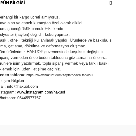
RÜN BİLGİSİ
erhangi bir kargo ücreti almıyoruz.
ava alan ve esnek kumaştan özel olarak dikildi.
umaş içeriği %95 pamuk %5 likradır.
olyester (naylon) değildir, koku yapmaz.
askı, ofnelli tekniği kullanılarak yapıldı.
Ürünlerde ve baskıda, s
lma, çatlama, dökülme ve deformasyon oluşma
z.
üm ürünlerimiz
HAKUOF
güvencesinde koşulsuz değiştirilir.
ipariş vermeden önce beden tablosuna göz atmanızı öneririz.
rünlere isim yazdırmak, toplu sipariş vermek veya farklı baskı
klemek için lütfen iletişime geçiniz.
eden tablosu:
https://www.hakuof.com/sayfa/beden-tablosu
letişim Bilgileri:
ail:
info@hakuof.com
nstagram:
www.instagram.com/hakuof
hatsapp: 05448977767