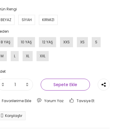
rün Rengi
BEYAZ
SİYAH
KIRMIZI
eden
8 YAŞ
10 YAŞ
12 YAŞ
XXS
XS
S
M
L
XL
XXL
det
Sepete Ekle
Yorum Yaz
Tavsiye Et
Karşılaştır