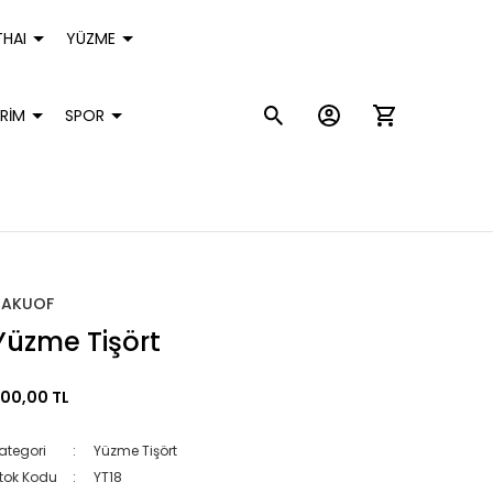
HAI
YÜZME
RİM
SPOR
HAKUOF
Yüzme Tişört
00,00 TL
ategori
Yüzme Tişört
tok Kodu
YT18