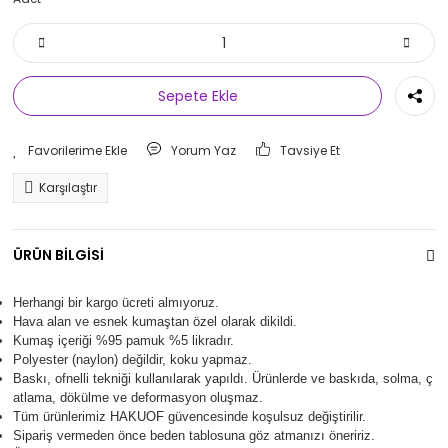
Sepete Ekle
Yorum Yaz
Tavsiye Et
Karşılaştır
ÜRÜN BİLGİSİ
Herhangi bir kargo ücreti almıyoruz.
Hava alan ve esnek kumaştan özel olarak dikildi.
Kumaş içeriği %95 pamuk %5 likradır.
Polyester (naylon) değildir, koku yapmaz.
Baskı, ofnelli tekniği kullanılarak yapıldı.
Ürünlerde ve baskıda, solma, ç
atlama, dökülme ve deformasyon oluşma
z.
Tüm ürünlerimiz
HAKUOF
güvencesinde koşulsuz değiştirilir.
Sipariş vermeden önce beden tablosuna göz atmanızı öneririz.