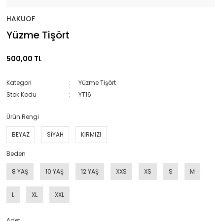
HAKUOF
Yüzme Tişört
500,00 TL
Kategori
Yüzme Tişört
Stok Kodu
YT16
Ürün Rengi
BEYAZ
SİYAH
KIRMIZI
Beden
8 YAŞ
10 YAŞ
12 YAŞ
XXS
XS
S
M
L
XL
XXL
Adet