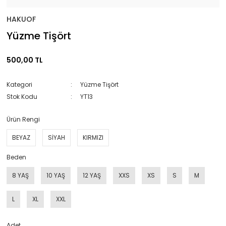
HAKUOF
Yüzme Tişört
500,00 TL
Kategori
Yüzme Tişört
Stok Kodu
YT13
Ürün Rengi
BEYAZ
SİYAH
KIRMIZI
Beden
8 YAŞ
10 YAŞ
12 YAŞ
XXS
XS
S
M
L
XL
XXL
Adet