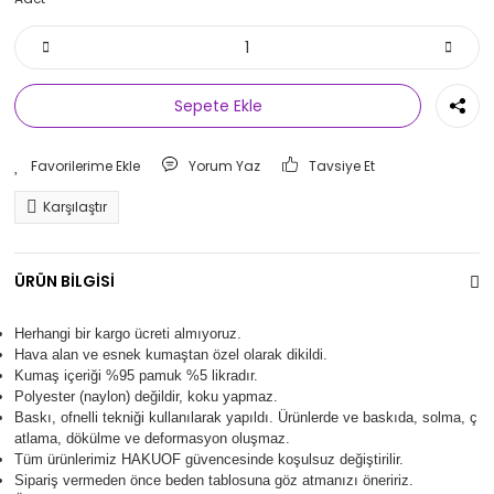
Sepete Ekle
Yorum Yaz
Tavsiye Et
Karşılaştır
ÜRÜN BİLGİSİ
Herhangi bir kargo ücreti almıyoruz.
Hava alan ve esnek kumaştan özel olarak dikildi.
Kumaş içeriği %95 pamuk %5 likradır.
Polyester (naylon) değildir, koku yapmaz.
Baskı, ofnelli tekniği kullanılarak yapıldı.
Ürünlerde ve baskıda, solma, ç
atlama, dökülme ve deformasyon oluşma
z.
Tüm ürünlerimiz
HAKUOF
güvencesinde koşulsuz değiştirilir.
Sipariş vermeden önce beden tablosuna göz atmanızı öneririz.