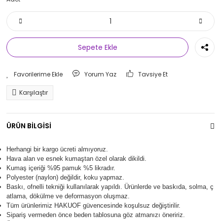
Sepete Ekle
Yorum Yaz
Tavsiye Et
Karşılaştır
ÜRÜN BİLGİSİ
Herhangi bir kargo ücreti almıyoruz.
Hava alan ve esnek kumaştan özel olarak dikildi.
Kumaş içeriği %95 pamuk %5 likradır.
Polyester (naylon) değildir, koku yapmaz.
Baskı, ofnelli tekniği kullanılarak yapıldı.
Ürünlerde ve baskıda, solma, ç
atlama, dökülme ve deformasyon oluşma
z.
Tüm ürünlerimiz
HAKUOF
güvencesinde koşulsuz değiştirilir.
Sipariş vermeden önce beden tablosuna göz atmanızı öneririz.