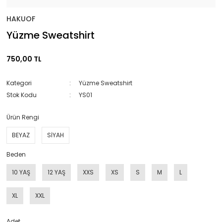
HAKUOF
Yüzme Sweatshirt
750,00 TL
Kategori
Yüzme Sweatshirt
Stok Kodu
YS01
Ürün Rengi
BEYAZ
SİYAH
Beden
10 YAŞ
12 YAŞ
XXS
XS
S
M
L
XL
XXL
Adet