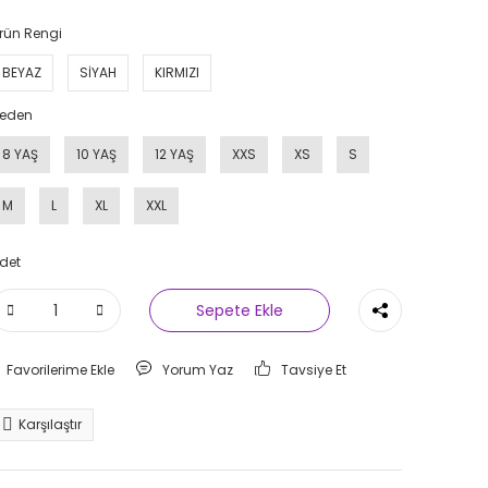
rün Rengi
BEYAZ
SİYAH
KIRMIZI
eden
8 YAŞ
10 YAŞ
12 YAŞ
XXS
XS
S
M
L
XL
XXL
det
Sepete Ekle
Yorum Yaz
Tavsiye Et
Karşılaştır