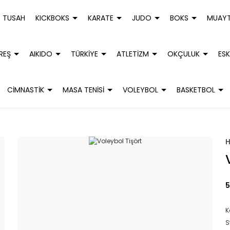
TUSAH
KICKBOKS
KARATE
JUDO
BOKS
MUAYT
REŞ
AIKIDO
TÜRKİYE
ATLETİZM
OKÇULUK
ESK
CİMNASTİK
MASA TENİSİ
VOLEYBOL
BASKETBOL
5
K
S