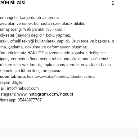
RÜN BİLGİSİ
erhangi bir kargo ücreti almıyoruz.
ava alan ve esnek kumaştan özel olarak dikildi.
umaş içeriği %95 pamuk %5 likradır.
olyester (naylon) değildir, koku yapmaz.
askı, ofnelli tekniği kullanılarak yapıldı.
Ürünlerde ve baskıda, s
lma, çatlama, dökülme ve deformasyon oluşma
z.
üm ürünlerimiz
HAKUOF
güvencesinde koşulsuz değiştirilir.
ipariş vermeden önce beden tablosuna göz atmanızı öneririz.
rünlere isim yazdırmak, toplu sipariş vermek veya farklı baskı
klemek için lütfen iletişime geçiniz.
eden tablosu:
https://www.hakuof.com/sayfa/beden-tablosu
letişim Bilgileri:
ail:
info@hakuof.com
www.instagram.com/hakuof
nstagram:
hatsapp: 05448977767