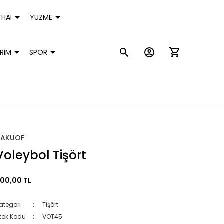
HAI
YÜZME
RİM
SPOR
HAKUOF
Voleybol Tişört
00,00 TL
ategori
Tişört
tok Kodu
VOT45