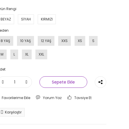
rün Rengi
BEYAZ
SİYAH
KIRMIZI
eden
8 YAŞ
10 YAŞ
12 YAŞ
XXS
XS
S
M
L
XL
XXL
det
Sepete Ekle
Yorum Yaz
Tavsiye Et
Karşılaştır