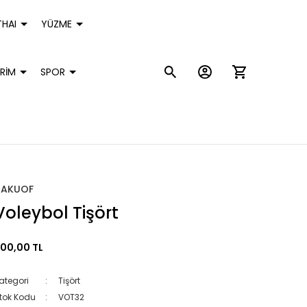
HAI
YÜZME
RİM
SPOR
HAKUOF
Voleybol Tişört
00,00 TL
ategori
Tişört
tok Kodu
VOT32