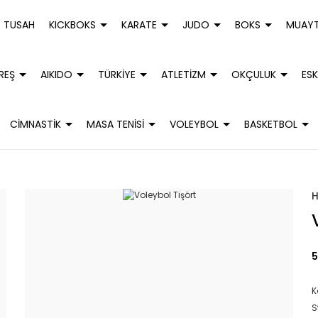
TUSAH
KICKBOKS
KARATE
JUDO
BOKS
MUAYT
REŞ
AIKIDO
TÜRKİYE
ATLETİZM
OKÇULUK
ESK
CİMNASTİK
MASA TENİSİ
VOLEYBOL
BASKETBOL
5
K
S