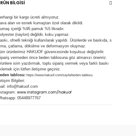
RÜN BİLGİSİ
erhangi bir kargo ücreti almıyoruz.
ava alan ve esnek kumaştan özel olarak dikildi.
umaş içeriği %95 pamuk %5 likradır.
olyester (naylon) değildir, koku yapmaz.
askı, ofnelli tekniği kullanılarak yapıldı.
Ürünlerde ve baskıda, s
lma, çatlama, dökülme ve deformasyon oluşma
z.
üm ürünlerimiz
HAKUOF
güvencesinde koşulsuz değiştirilir.
ipariş vermeden önce beden tablosuna göz atmanızı öneririz.
rünlere isim yazdırmak, toplu sipariş vermek veya farklı baskı
klemek için lütfen iletişime geçiniz.
eden tablosu:
https://www.hakuof.com/sayfa/beden-tablosu
letişim Bilgileri:
ail:
info@hakuof.com
www.instagram.com/hakuof
nstagram:
hatsapp: 05448977767