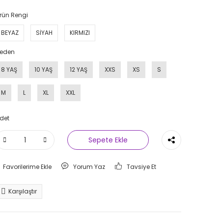
rün Rengi
BEYAZ
SİYAH
KIRMIZI
eden
8 YAŞ
10 YAŞ
12 YAŞ
XXS
XS
S
M
L
XL
XXL
det
Sepete Ekle
Yorum Yaz
Tavsiye Et
Karşılaştır