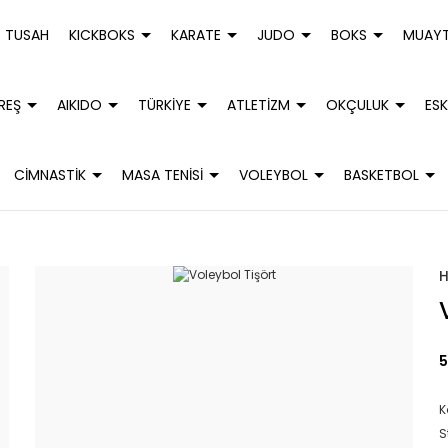
TUSAH
KICKBOKS
KARATE
JUDO
BOKS
MUAYT
REŞ
AIKIDO
TÜRKİYE
ATLETİZM
OKÇULUK
ESK
CİMNASTİK
MASA TENİSİ
VOLEYBOL
BASKETBOL
5
K
S