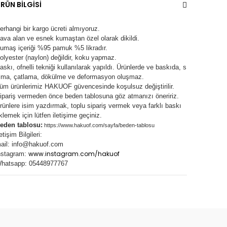
RÜN BİLGİSİ
erhangi bir kargo ücreti almıyoruz.
ava alan ve esnek kumaştan özel olarak dikildi.
umaş içeriği %95 pamuk %5 likradır.
olyester (naylon) değildir, koku yapmaz.
askı, ofnelli tekniği kullanılarak yapıldı.
Ürünlerde ve baskıda, s
lma, çatlama, dökülme ve deformasyon oluşma
z.
üm ürünlerimiz
HAKUOF
güvencesinde koşulsuz değiştirilir.
ipariş vermeden önce beden tablosuna göz atmanızı öneririz.
rünlere isim yazdırmak, toplu sipariş vermek veya farklı baskı
klemek için lütfen iletişime geçiniz.
eden tablosu:
https://www.hakuof.com/sayfa/beden-tablosu
letişim Bilgileri:
ail:
info@hakuof.com
www.instagram.com/hakuof
nstagram:
hatsapp: 05448977767