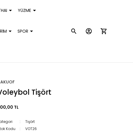
HAI
YÜZME
RİM
SPOR
HAKUOF
Voleybol Tişört
00,00 TL
ategori
Tişört
tok Kodu
VOT26