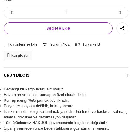
Sepete Ekle
Yorum Yaz
Tavsiye Et
Karşılaştır
ÜRÜN BİLGİSİ
Herhangi bir kargo ücreti almıyoruz.
Hava alan ve esnek kumaştan özel olarak dikildi.
Kumaş içeriği %95 pamuk %5 likradır.
Polyester (naylon) değildir, koku yapmaz.
Baskı, ofnelli tekniği kullanılarak yapıldı.
Ürünlerde ve baskıda, solma, ç
atlama, dökülme ve deformasyon oluşma
z.
Tüm ürünlerimiz
HAKUOF
güvencesinde koşulsuz değiştirilir.
Sipariş vermeden önce beden tablosuna göz atmanızı öneririz.