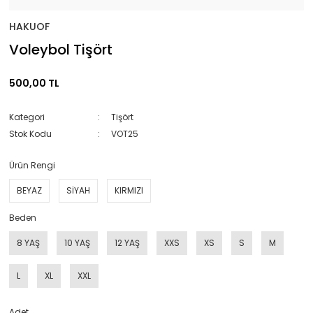
HAKUOF
Voleybol Tişört
500,00 TL
Kategori
Tişört
Stok Kodu
VOT25
Ürün Rengi
BEYAZ
SİYAH
KIRMIZI
Beden
8 YAŞ
10 YAŞ
12 YAŞ
XXS
XS
S
M
L
XL
XXL
Adet