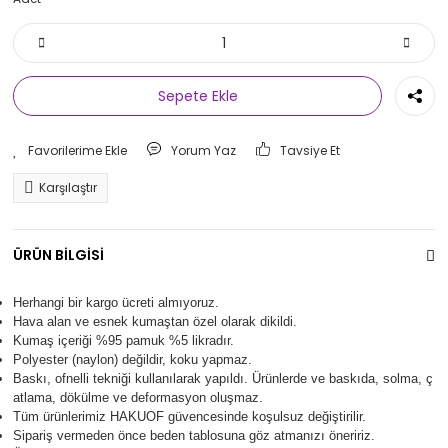
Sepete Ekle
Yorum Yaz
Tavsiye Et
Karşılaştır
ÜRÜN BİLGİSİ
Herhangi bir kargo ücreti almıyoruz.
Hava alan ve esnek kumaştan özel olarak dikildi.
Kumaş içeriği %95 pamuk %5 likradır.
Polyester (naylon) değildir, koku yapmaz.
Baskı, ofnelli tekniği kullanılarak yapıldı.
Ürünlerde ve baskıda, solma, ç
atlama, dökülme ve deformasyon oluşma
z.
Tüm ürünlerimiz
HAKUOF
güvencesinde koşulsuz değiştirilir.
Sipariş vermeden önce beden tablosuna göz atmanızı öneririz.