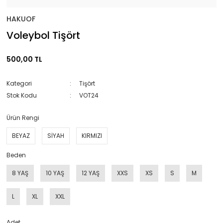
HAKUOF
Voleybol Tişört
500,00 TL
Kategori
Tişört
Stok Kodu
VOT24
Ürün Rengi
BEYAZ
SİYAH
KIRMIZI
Beden
8 YAŞ
10 YAŞ
12 YAŞ
XXS
XS
S
M
L
XL
XXL
Adet