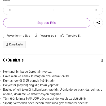
Sepete Ekle
Yorum Yaz
Tavsiye Et
Karşılaştır
ÜRÜN BİLGİSİ
Herhangi bir kargo ücreti almıyoruz.
Hava alan ve esnek kumaştan özel olarak dikildi.
Kumaş içeriği %95 pamuk %5 likradır.
Polyester (naylon) değildir, koku yapmaz.
Baskı, ofnelli tekniği kullanılarak yapıldı.
Ürünlerde ve baskıda, solma, ç
atlama, dökülme ve deformasyon oluşma
z.
Tüm ürünlerimiz
HAKUOF
güvencesinde koşulsuz değiştirilir.
Sipariş vermeden önce beden tablosuna göz atmanızı öneririz.