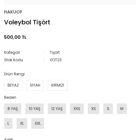
HAKUOF
Voleybol Tişört
500,00 TL
Kategori
Tişört
Stok Kodu
VOT23
Ürün Rengi
BEYAZ
SİYAH
KIRMIZI
Beden
8 YAŞ
10 YAŞ
12 YAŞ
XXS
XS
S
M
L
XL
XXL
Adet