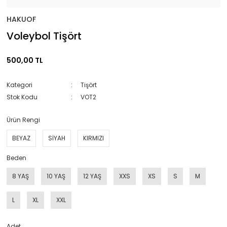
HAKUOF
Voleybol Tişört
500,00 TL
Kategori
Tişört
Stok Kodu
VOT2
Ürün Rengi
BEYAZ
SİYAH
KIRMIZI
Beden
8 YAŞ
10 YAŞ
12 YAŞ
XXS
XS
S
M
L
XL
XXL
Adet