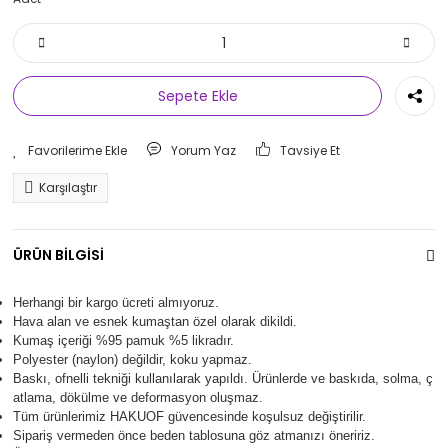
Sepete Ekle
Yorum Yaz
Tavsiye Et
Karşılaştır
ÜRÜN BİLGİSİ
Herhangi bir kargo ücreti almıyoruz.
Hava alan ve esnek kumaştan özel olarak dikildi.
Kumaş içeriği %95 pamuk %5 likradır.
Polyester (naylon) değildir, koku yapmaz.
Baskı, ofnelli tekniği kullanılarak yapıldı.
Ürünlerde ve baskıda, solma, ç
atlama, dökülme ve deformasyon oluşma
z.
Tüm ürünlerimiz
HAKUOF
güvencesinde koşulsuz değiştirilir.
Sipariş vermeden önce beden tablosuna göz atmanızı öneririz.