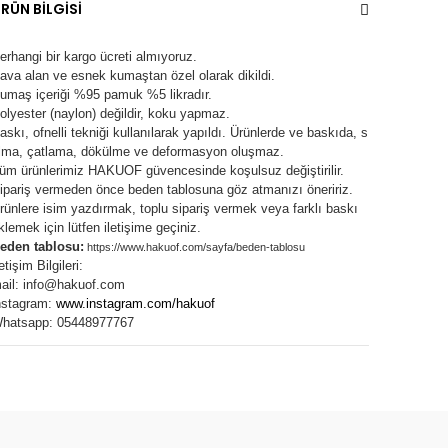
RÜN BİLGİSİ
erhangi bir kargo ücreti almıyoruz.
ava alan ve esnek kumaştan özel olarak dikildi.
umaş içeriği %95 pamuk %5 likradır.
olyester (naylon) değildir, koku yapmaz.
askı, ofnelli tekniği kullanılarak yapıldı.
Ürünlerde ve baskıda, s
lma, çatlama, dökülme ve deformasyon oluşma
z.
üm ürünlerimiz
HAKUOF
güvencesinde koşulsuz değiştirilir.
ipariş vermeden önce beden tablosuna göz atmanızı öneririz.
rünlere isim yazdırmak, toplu sipariş vermek veya farklı baskı
klemek için lütfen iletişime geçiniz.
eden tablosu:
https://www.hakuof.com/sayfa/beden-tablosu
letişim Bilgileri:
ail:
info@hakuof.com
nstagram:
www.instagram.com/hakuof
hatsapp: 05448977767