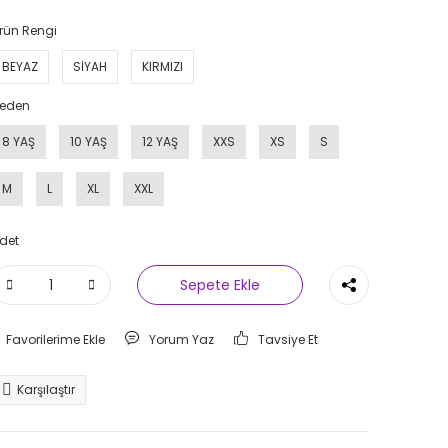
rün Rengi
BEYAZ
SİYAH
KIRMIZI
eden
8 YAŞ
10 YAŞ
12 YAŞ
XXS
XS
S
M
L
XL
XXL
det
Sepete Ekle
Yorum Yaz
Tavsiye Et
Karşılaştır