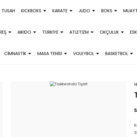
TUSAH
KICKBOKS
KARATE
JUDO
BOKS
MUAYT
REŞ
AIKIDO
TÜRKİYE
ATLETİZM
OKÇULUK
ESK
CİMNASTİK
MASA TENİSİ
VOLEYBOL
BASKETBOL
t
5
K
S