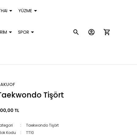
HAI
YÜZME
RİM
SPOR
HAKUOF
Taekwondo Tişört
00,00 TL
ategori
Taekwondo Tişört
tok Kodu
TT10