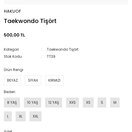
HAKUOF
Taekwondo Tişört
500,00 TL
Kategori
Taekwondo Tişört
Stok Kodu
TT39
Ürün Rengi
BEYAZ
SİYAH
KIRMIZI
Beden
8 YAŞ
10 YAŞ
12 YAŞ
XXS
XS
S
M
L
XL
XXL
Adet