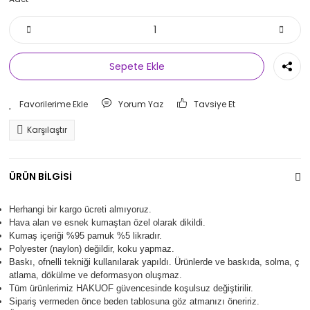
Sepete Ekle
Yorum Yaz
Tavsiye Et
Karşılaştır
ÜRÜN BİLGİSİ
Herhangi bir kargo ücreti almıyoruz.
Hava alan ve esnek kumaştan özel olarak dikildi.
Kumaş içeriği %95 pamuk %5 likradır.
Polyester (naylon) değildir, koku yapmaz.
Baskı, ofnelli tekniği kullanılarak yapıldı.
Ürünlerde ve baskıda, solma, ç
atlama, dökülme ve deformasyon oluşma
z.
Tüm ürünlerimiz
HAKUOF
güvencesinde koşulsuz değiştirilir.
Sipariş vermeden önce beden tablosuna göz atmanızı öneririz.