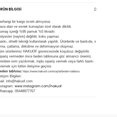
RÜN BİLGİSİ
erhangi bir kargo ücreti almıyoruz.
ava alan ve esnek kumaştan özel olarak dikildi.
umaş içeriği %95 pamuk %5 likradır.
olyester (naylon) değildir, koku yapmaz.
askı, ofnelli tekniği kullanılarak yapıldı.
Ürünlerde ve baskıda, s
lma, çatlama, dökülme ve deformasyon oluşma
z.
üm ürünlerimiz
HAKUOF
güvencesinde koşulsuz değiştirilir.
ipariş vermeden önce beden tablosuna göz atmanızı öneririz.
rünlere isim yazdırmak, toplu sipariş vermek veya farklı baskı
klemek için lütfen iletişime geçiniz.
eden tablosu:
https://www.hakuof.com/sayfa/beden-tablosu
letişim Bilgileri:
ail:
info@hakuof.com
www.instagram.com/hakuof
nstagram:
hatsapp: 05448977767