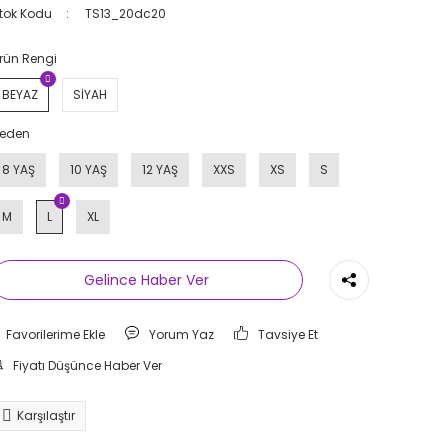
tok Kodu
TS13_20dc20
rün Rengi
BEYAZ
SİYAH
eden
8 YAŞ
10 YAŞ
12 YAŞ
XXS
XS
S
M
L
XL
Gelince Haber Ver
Yorum Yaz
Tavsiye Et
Fiyatı Düşünce Haber Ver
Karşılaştır