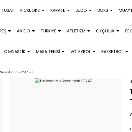
TUSAH
KICKBOKS
KARATE
JUDO
BOKS
MUAYT
REŞ
AIKIDO
TÜRKİYE
ATLETİZM
OKÇULUK
ESK
CİMNASTİK
MASA TENİSİ
VOLEYBOL
BASKETBOL
weatshirt BEYAZ - L
7
K