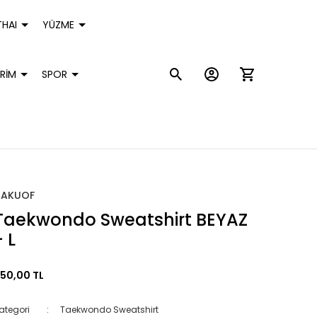
HAI
YÜZME
RİM
SPOR
HAKUOF
Taekwondo Sweatshirt BEYAZ
- L
50,00 TL
ategori
Taekwondo Sweatshirt