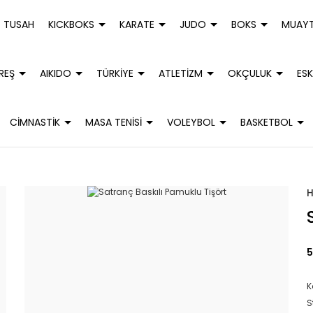
TUSAH
KICKBOKS
KARATE
JUDO
BOKS
MUAYT
REŞ
AIKIDO
TÜRKİYE
ATLETİZM
OKÇULUK
ESK
CİMNASTİK
MASA TENİSİ
VOLEYBOL
BASKETBOL
5
K
S