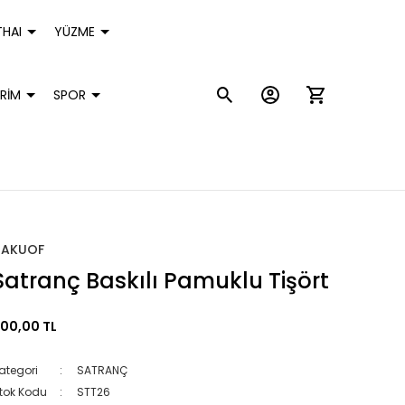
HAI
YÜZME
RİM
SPOR
HAKUOF
Satranç Baskılı Pamuklu Tişört
00,00 TL
ategori
SATRANÇ
tok Kodu
STT26