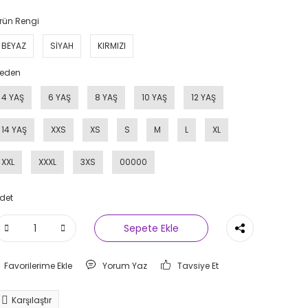
rün Rengi
BEYAZ
SİYAH
KIRMIZI
eden
4 YAŞ
6 YAŞ
8 YAŞ
10 YAŞ
12 YAŞ
14 YAŞ
XXS
XS
S
M
L
XL
XXL
XXXL
3XS
00000
det
Sepete Ekle
Yorum Yaz
Tavsiye Et
Karşılaştır