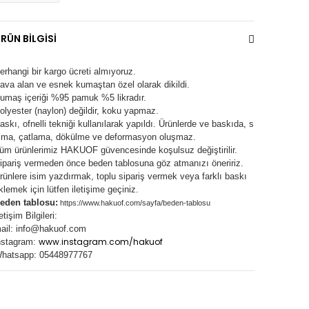
RÜN BİLGİSİ
erhangi bir kargo ücreti almıyoruz.
ava alan ve esnek kumaştan özel olarak dikildi.
umaş içeriği %95 pamuk %5 likradır.
olyester (naylon) değildir, koku yapmaz.
askı, ofnelli tekniği kullanılarak yapıldı.
Ürünlerde ve baskıda, s
lma, çatlama, dökülme ve deformasyon oluşma
z.
üm ürünlerimiz
HAKUOF
güvencesinde koşulsuz değiştirilir.
ipariş vermeden önce beden tablosuna göz atmanızı öneririz.
rünlere isim yazdırmak, toplu sipariş vermek veya farklı baskı
klemek için lütfen iletişime geçiniz.
eden tablosu:
https://www.hakuof.com/sayfa/beden-tablosu
letişim Bilgileri:
ail:
info@hakuof.com
www.instagram.com/hakuof
nstagram:
hatsapp: 05448977767