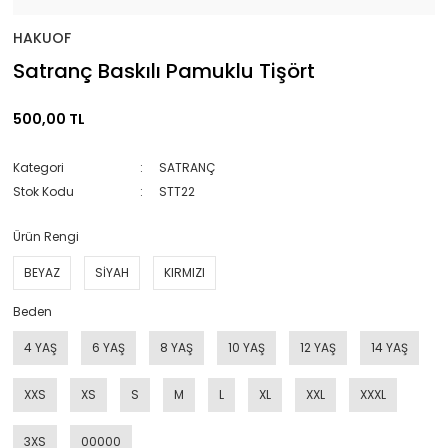
HAKUOF
Satranç Baskılı Pamuklu Tişört
500,00 TL
Kategori
SATRANÇ
Stok Kodu
STT22
Ürün Rengi
BEYAZ
SİYAH
KIRMIZI
Beden
4 YAŞ
6 YAŞ
8 YAŞ
10 YAŞ
12 YAŞ
14 YAŞ
XXS
XS
S
M
L
XL
XXL
XXXL
3XS
00000