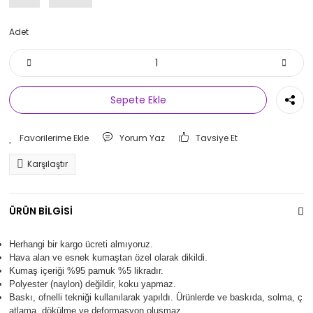
Adet
Sepete Ekle
Yorum Yaz
Tavsiye Et
Karşılaştır
ÜRÜN BİLGİSİ
Herhangi bir kargo ücreti almıyoruz.
Hava alan ve esnek kumaştan özel olarak dikildi.
Kumaş içeriği %95 pamuk %5 likradır.
Polyester (naylon) değildir, koku yapmaz.
Baskı, ofnelli tekniği kullanılarak yapıldı.
Ürünlerde ve baskıda, solma, ç
atlama, dökülme ve deformasyon oluşma
z.