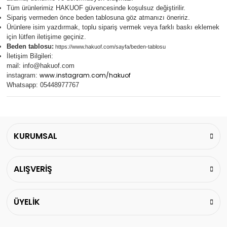
Tüm ürünlerimiz
HAKUOF
güvencesinde koşulsuz değiştirilir.
Sipariş vermeden önce beden tablosuna göz atmanızı öneririz.
Ürünlere isim yazdırmak, toplu sipariş vermek veya farklı baskı eklemek
için lütfen iletişime geçiniz.
Beden tablosu:
https://www.hakuof.com/sayfa/beden-tablosu
İletişim Bilgileri:
mail:
info@hakuof.com
www.instagram.com/hakuof
instagram:
Whatsapp: 05448977767
KURUMSAL
ALIŞVERİŞ
ÜYELİK