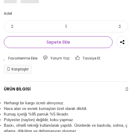
Adet
Sepete Ekle
Yorum Yaz
Tavsiye Et
Karşılaştır
ÜRÜN BİLGİSİ
Herhangi bir kargo ücreti almıyoruz.
Hava alan ve esnek kumaştan özel olarak dikildi.
Kumaş içeriği %95 pamuk %5 likradır.
Polyester (naylon) değildir, koku yapmaz.
Baskı, ofnelli tekniği kullanılarak yapıldı.
Ürünlerde ve baskıda, solma, ç
atlama, dökülme ve deformasyon oluşma
z.