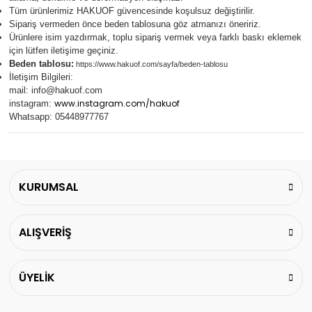
Tüm ürünlerimiz
HAKUOF
güvencesinde koşulsuz değiştirilir.
Sipariş vermeden önce beden tablosuna göz atmanızı öneririz.
Ürünlere isim yazdırmak, toplu sipariş vermek veya farklı baskı eklemek
için lütfen iletişime geçiniz.
Beden tablosu:
https://www.hakuof.com/sayfa/beden-tablosu
İletişim Bilgileri:
mail:
info@hakuof.com
www.instagram.com/hakuof
instagram:
Whatsapp: 05448977767
KURUMSAL
ALIŞVERİŞ
ÜYELİK