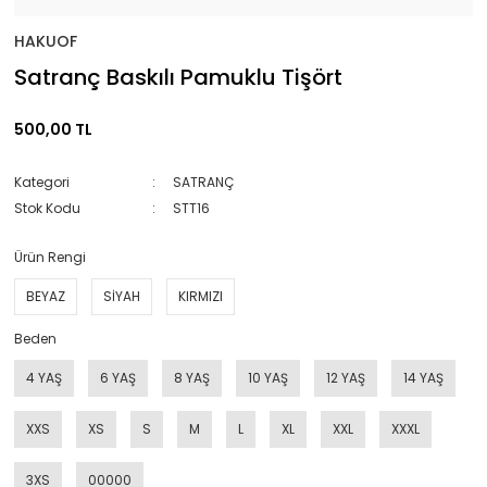
HAKUOF
Satranç Baskılı Pamuklu Tişört
500,00 TL
Kategori
SATRANÇ
Stok Kodu
STT16
Ürün Rengi
BEYAZ
SİYAH
KIRMIZI
Beden
4 YAŞ
6 YAŞ
8 YAŞ
10 YAŞ
12 YAŞ
14 YAŞ
XXS
XS
S
M
L
XL
XXL
XXXL
3XS
00000