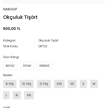
HAKUOF
Okçuluk Tişört
500,00 TL
Kategori
Okçuluk Tişört
Stok Kodu
OKT22
Ürün Rengi
BEYAZ
SİYAH
KIRMIZI
Beden
8 YAŞ
10 YAŞ
12 YAŞ
XXS
XS
S
M
L
XL
XXL
Adet