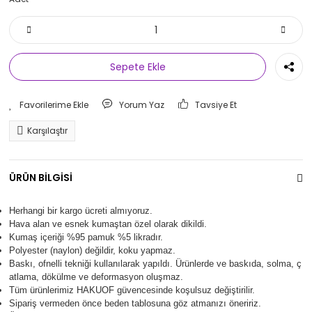
Sepete Ekle
Yorum Yaz
Tavsiye Et
Karşılaştır
ÜRÜN BİLGİSİ
Herhangi bir kargo ücreti almıyoruz.
Hava alan ve esnek kumaştan özel olarak dikildi.
Kumaş içeriği %95 pamuk %5 likradır.
Polyester (naylon) değildir, koku yapmaz.
Baskı, ofnelli tekniği kullanılarak yapıldı.
Ürünlerde ve baskıda, solma, ç
atlama, dökülme ve deformasyon oluşma
z.
Tüm ürünlerimiz
HAKUOF
güvencesinde koşulsuz değiştirilir.
Sipariş vermeden önce beden tablosuna göz atmanızı öneririz.