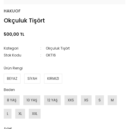
HAKUOF
Okçuluk Tişört
500,00 TL
Kategori
Okçuluk Tişört
Stok Kodu
OKT16
Ürün Rengi
BEYAZ
SİYAH
KIRMIZI
Beden
8 YAŞ
10 YAŞ
12 YAŞ
XXS
XS
S
M
L
XL
XXL
Adet