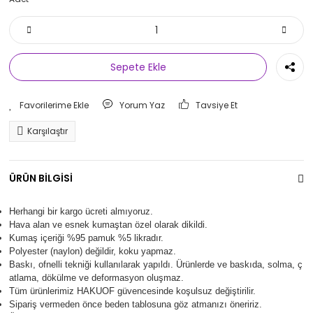
Sepete Ekle
Yorum Yaz
Tavsiye Et
Karşılaştır
ÜRÜN BİLGİSİ
Herhangi bir kargo ücreti almıyoruz.
Hava alan ve esnek kumaştan özel olarak dikildi.
Kumaş içeriği %95 pamuk %5 likradır.
Polyester (naylon) değildir, koku yapmaz.
Baskı, ofnelli tekniği kullanılarak yapıldı.
Ürünlerde ve baskıda, solma, ç
atlama, dökülme ve deformasyon oluşma
z.
Tüm ürünlerimiz
HAKUOF
güvencesinde koşulsuz değiştirilir.
Sipariş vermeden önce beden tablosuna göz atmanızı öneririz.