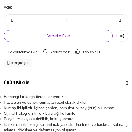
Adet
Sepete Ekle
Yorum Yaz
Tavsiye Et
Karşılaştır
ÜRÜN BİLGİSİ
Herhangi bir kargo ücreti almıyoruz.
Hava alan ve esnek kumaştan özel olarak dikildi.
Kumaş iki ipliktir. İçinde şardon, pamuksu yüzey (yün) bulunmaz.
Orjinal hologramlı Türk Bayrağı kullanıldı.
Polyester (naylon) değildir, koku yapmaz.
Baskı, ofnelli tekniği kullanılarak yapıldı.
Ürünlerde ve baskıda, solma, ç
atlama, dökülme ve deformasyon oluşma
z.