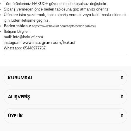
Tüm ürünlerimiz
HAKUOF
güvencesinde koşulsuz değiştirilir.
Sipariş vermeden önce beden tablosuna göz atmanızı öneririz.
Ürünlere isim yazdırmak, toplu sipariş vermek veya farklı baskı eklemek
için lütfen iletişime geçiniz.
Beden tablosu:
https://www.hakuof.com/sayfa/beden-tablosu
İletişim Bilgileri:
mail:
info@hakuof.com
www.instagram.com/hakuof
instagram:
Whatsapp: 05448977767
KURUMSAL
ALIŞVERİŞ
ÜYELİK