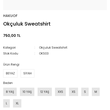
HAKUOF
Okçuluk Sweatshirt
750,00 TL
Kategori
Okçuluk Sweatshirt
Stok Kodu
OKS03
Ürün Rengi
BEYAZ
SİYAH
Beden
8 YAŞ
10 YAŞ
12 YAŞ
XXS
XS
S
M
L
XL