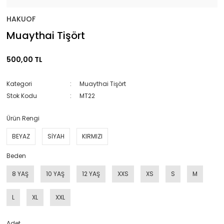
HAKUOF
Muaythai Tişört
500,00 TL
Kategori
Muaythai Tişört
Stok Kodu
MT22
Ürün Rengi
BEYAZ
SİYAH
KIRMIZI
Beden
8 YAŞ
10 YAŞ
12 YAŞ
XXS
XS
S
M
L
XL
XXL
Adet