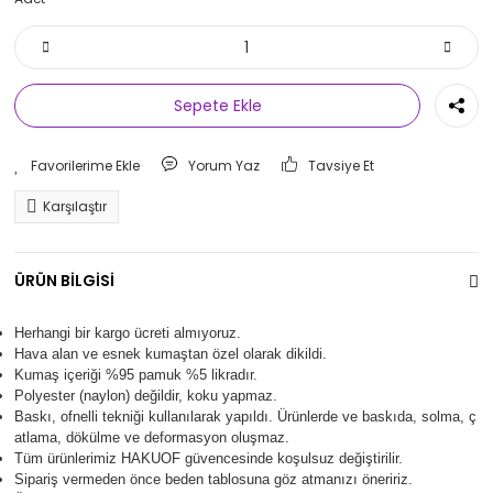
Sepete Ekle
Yorum Yaz
Tavsiye Et
Karşılaştır
ÜRÜN BİLGİSİ
Herhangi bir kargo ücreti almıyoruz.
Hava alan ve esnek kumaştan özel olarak dikildi.
Kumaş içeriği %95 pamuk %5 likradır.
Polyester (naylon) değildir, koku yapmaz.
Baskı, ofnelli tekniği kullanılarak yapıldı.
Ürünlerde ve baskıda, solma, ç
atlama, dökülme ve deformasyon oluşma
z.
Tüm ürünlerimiz
HAKUOF
güvencesinde koşulsuz değiştirilir.
Sipariş vermeden önce beden tablosuna göz atmanızı öneririz.