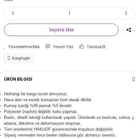
Sepete Ekle
Yorum Yaz
Tavsiye Et
Karşılaştır
ÜRÜN BİLGİSİ
Herhangi bir kargo ücreti almıyoruz.
Hava alan ve esnek kumaştan özel olarak dikildi.
Kumaş içeriği %95 pamuk %5 likradır.
Polyester (naylon) değildir, koku yapmaz.
Baskı, ofnelli tekniği kullanılarak yapıldı.
Ürünlerde ve baskıda, solma, ç
atlama, dökülme ve deformasyon oluşma
z.
Tüm ürünlerimiz
HAKUOF
güvencesinde koşulsuz değiştirilir.
Sipariş vermeden önce beden tablosuna göz atmanızı öneririz.