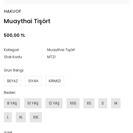
HAKUOF
Muaythai Tişört
500,00 TL
Kategori
Muaythai Tişört
Stok Kodu
MT21
Ürün Rengi
BEYAZ
SİYAH
KIRMIZI
Beden
8 YAŞ
10 YAŞ
12 YAŞ
XXS
XS
S
M
L
XL
XXL
Adet