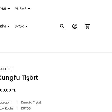
HAI
YÜZME
RİM
SPOR
HAKUOF
Kungfu Tişört
00,00 TL
ategori
Kungfu Tişört
tok Kodu
KUT06