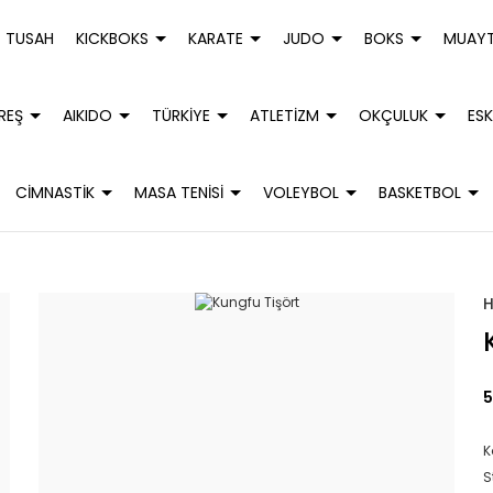
TUSAH
KICKBOKS
KARATE
JUDO
BOKS
MUAYT
REŞ
AIKIDO
TÜRKİYE
ATLETİZM
OKÇULUK
ESK
CİMNASTİK
MASA TENİSİ
VOLEYBOL
BASKETBOL
5
K
S