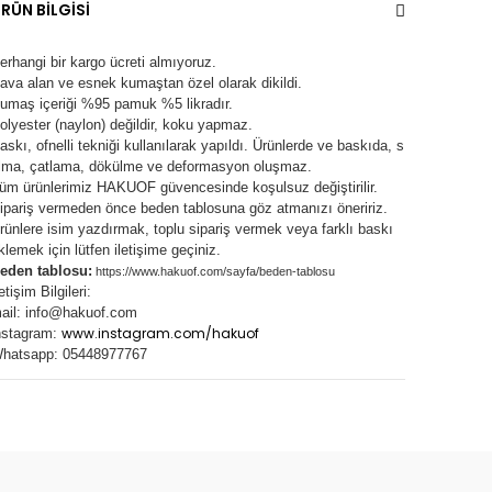
RÜN BİLGİSİ
erhangi bir kargo ücreti almıyoruz.
ava alan ve esnek kumaştan özel olarak dikildi.
umaş içeriği %95 pamuk %5 likradır.
olyester (naylon) değildir, koku yapmaz.
askı, ofnelli tekniği kullanılarak yapıldı.
Ürünlerde ve baskıda, s
lma, çatlama, dökülme ve deformasyon oluşma
z.
üm ürünlerimiz
HAKUOF
güvencesinde koşulsuz değiştirilir.
ipariş vermeden önce beden tablosuna göz atmanızı öneririz.
rünlere isim yazdırmak, toplu sipariş vermek veya farklı baskı
klemek için lütfen iletişime geçiniz.
eden tablosu:
https://www.hakuof.com/sayfa/beden-tablosu
letişim Bilgileri:
ail:
info@hakuof.com
www.instagram.com/hakuof
nstagram:
hatsapp: 05448977767