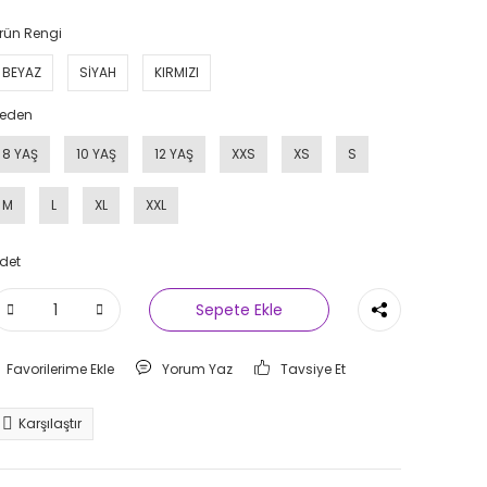
rün Rengi
BEYAZ
SİYAH
KIRMIZI
eden
8 YAŞ
10 YAŞ
12 YAŞ
XXS
XS
S
M
L
XL
XXL
det
Sepete Ekle
Yorum Yaz
Tavsiye Et
Karşılaştır