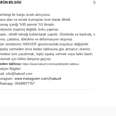
RÜN BİLGİSİ
erhangi bir kargo ücreti almıyoruz.
ava alan ve esnek kumaştan özel olarak dikildi.
umaş içeriği %95 pamuk %5 likradır.
olyester (naylon) değildir, koku yapmaz.
askı, ofnelli tekniği kullanılarak yapıldı.
Ürünlerde ve baskıda, s
lma, çatlama, dökülme ve deformasyon oluşma
z.
üm ürünlerimiz
HAKUOF
güvencesinde koşulsuz değiştirilir.
ipariş vermeden önce beden tablosuna göz atmanızı öneririz.
rünlere isim yazdırmak, toplu sipariş vermek veya farklı baskı
klemek için lütfen iletişime geçiniz.
eden tablosu:
https://www.hakuof.com/sayfa/beden-tablosu
letişim Bilgileri:
ail:
info@hakuof.com
www.instagram.com/hakuof
nstagram:
hatsapp: 05448977767