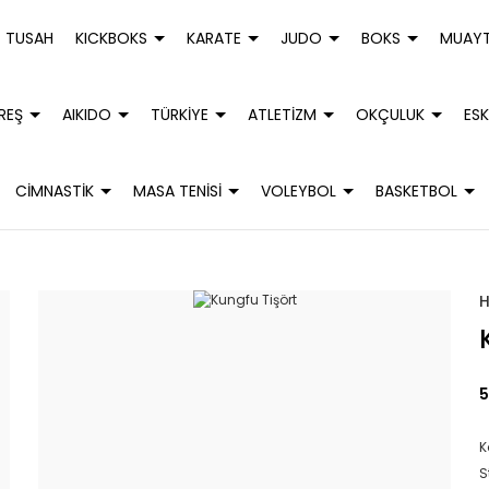
TUSAH
KICKBOKS
KARATE
JUDO
BOKS
MUAYT
REŞ
AIKIDO
TÜRKİYE
ATLETİZM
OKÇULUK
ESK
CİMNASTİK
MASA TENİSİ
VOLEYBOL
BASKETBOL
5
K
S