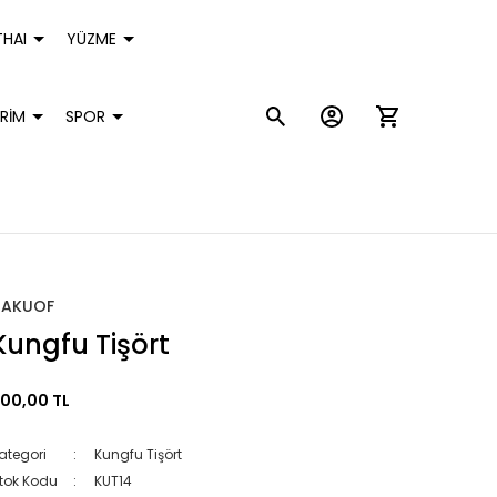
HAI
YÜZME
RİM
SPOR
HAKUOF
Kungfu Tişört
00,00 TL
ategori
Kungfu Tişört
tok Kodu
KUT14