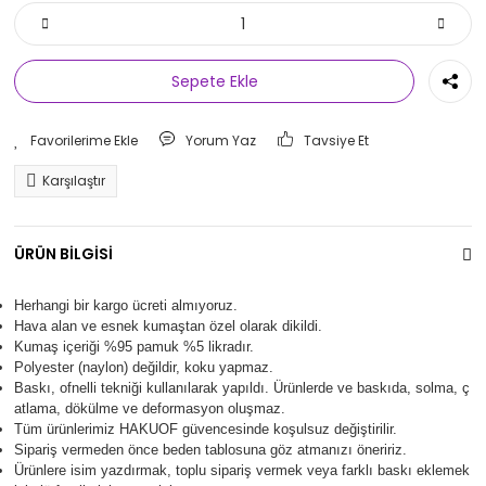
Sepete Ekle
Yorum Yaz
Tavsiye Et
Karşılaştır
ÜRÜN BİLGİSİ
Herhangi bir kargo ücreti almıyoruz.
Hava alan ve esnek kumaştan özel olarak dikildi.
Kumaş içeriği %95 pamuk %5 likradır.
Polyester (naylon) değildir, koku yapmaz.
Baskı, ofnelli tekniği kullanılarak yapıldı.
Ürünlerde ve baskıda, solma, ç
atlama, dökülme ve deformasyon oluşma
z.
Tüm ürünlerimiz
HAKUOF
güvencesinde koşulsuz değiştirilir.
Sipariş vermeden önce beden tablosuna göz atmanızı öneririz.
Ürünlere isim yazdırmak, toplu sipariş vermek veya farklı baskı eklemek