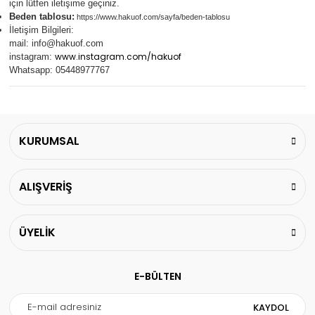
için lütfen iletişime geçiniz.
Beden tablosu:
https://www.hakuof.com/sayfa/beden-tablosu
İletişim Bilgileri:
mail:
info@hakuof.com
www.instagram.com/hakuof
instagram:
Whatsapp: 05448977767
KURUMSAL
ALIŞVERİŞ
ÜYELİK
E-BÜLTEN
KAYDOL