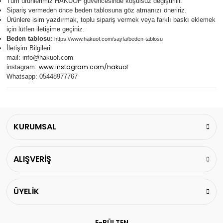
Tüm ürünlerimiz
HAKUOF
güvencesinde koşulsuz değiştirilir.
Sipariş vermeden önce beden tablosuna göz atmanızı öneririz.
Ürünlere isim yazdırmak, toplu sipariş vermek veya farklı baskı eklemek
için lütfen iletişime geçiniz.
Beden tablosu:
https://www.hakuof.com/sayfa/beden-tablosu
İletişim Bilgileri:
mail:
info@hakuof.com
www.instagram.com/hakuof
instagram:
Whatsapp: 05448977767
KURUMSAL
ALIŞVERİŞ
ÜYELİK
E-BÜLTEN