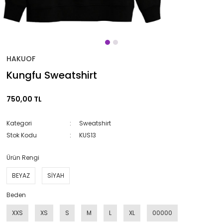
HAKUOF
Kungfu Sweatshirt
750,00 TL
Kategori
Sweatshirt
Stok Kodu
KUS13
Ürün Rengi
BEYAZ
SİYAH
Beden
XXS
XS
S
M
L
XL
00000