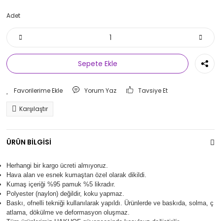
Adet
Sepete Ekle
Yorum Yaz
Tavsiye Et
Karşılaştır
ÜRÜN BİLGİSİ
Herhangi bir kargo ücreti almıyoruz.
Hava alan ve esnek kumaştan özel olarak dikildi.
Kumaş içeriği %95 pamuk %5 likradır.
Polyester (naylon) değildir, koku yapmaz.
Baskı, ofnelli tekniği kullanılarak yapıldı.
Ürünlerde ve baskıda, solma, ç
atlama, dökülme ve deformasyon oluşma
z.