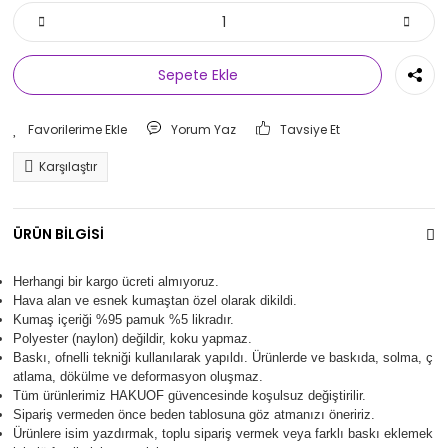
Sepete Ekle
Yorum Yaz
Tavsiye Et
Karşılaştır
ÜRÜN BİLGİSİ
Herhangi bir kargo ücreti almıyoruz.
Hava alan ve esnek kumaştan özel olarak dikildi.
Kumaş içeriği %95 pamuk %5 likradır.
Polyester (naylon) değildir, koku yapmaz.
Baskı, ofnelli tekniği kullanılarak yapıldı.
Ürünlerde ve baskıda, solma, ç
atlama, dökülme ve deformasyon oluşma
z.
Tüm ürünlerimiz
HAKUOF
güvencesinde koşulsuz değiştirilir.
Sipariş vermeden önce beden tablosuna göz atmanızı öneririz.
Ürünlere isim yazdırmak, toplu sipariş vermek veya farklı baskı eklemek