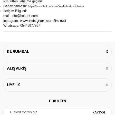
için lütfen iletişime geçiniz.
Beden tablosu:
https://www.hakuof.com/sayfa/beden-tablosu
İletişim Bilgileri:
mail:
info@hakuof.com
www.instagram.com/hakuof
instagram:
Whatsapp: 05448977767
KURUMSAL
ALIŞVERİŞ
ÜYELİK
E-BÜLTEN
KAYDOL