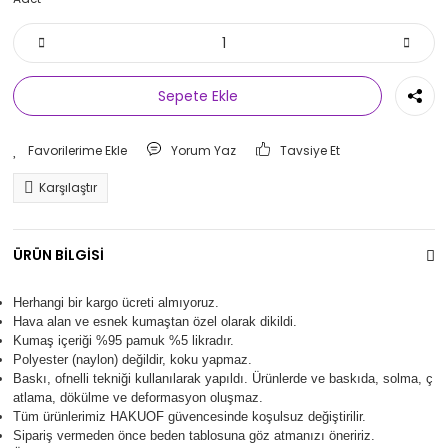
Sepete Ekle
Yorum Yaz
Tavsiye Et
Karşılaştır
ÜRÜN BİLGİSİ
Herhangi bir kargo ücreti almıyoruz.
Hava alan ve esnek kumaştan özel olarak dikildi.
Kumaş içeriği %95 pamuk %5 likradır.
Polyester (naylon) değildir, koku yapmaz.
Baskı, ofnelli tekniği kullanılarak yapıldı.
Ürünlerde ve baskıda, solma, ç
atlama, dökülme ve deformasyon oluşma
z.
Tüm ürünlerimiz
HAKUOF
güvencesinde koşulsuz değiştirilir.
Sipariş vermeden önce beden tablosuna göz atmanızı öneririz.