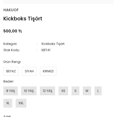
HAKUOF
Kickboks Tişört
500,00 TL
Kategori
Kickboks Tişört
Stok Kodu
KBT41
Ürün Rengi
BEYAZ
SİYAH
KIRMIZI
Beden
8 YAŞ
10 YAŞ
12 YAŞ
XS
S
M
L
XL
XXL
Adet