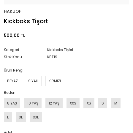
HAKUOF
Kickboks Tişört
500,00 TL
Kategori
Kickboks Tişört
Stok Kodu
KBT19
Ürün Rengi
BEYAZ
SİYAH
KIRMIZI
Beden
8 YAŞ
10 YAŞ
12 YAŞ
XXS
XS
S
M
L
XL
XXL
Adet