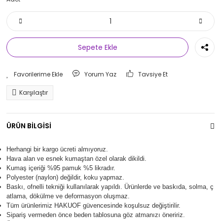
Sepete Ekle
Yorum Yaz
Tavsiye Et
Karşılaştır
ÜRÜN BİLGİSİ
Herhangi bir kargo ücreti almıyoruz.
Hava alan ve esnek kumaştan özel olarak dikildi.
Kumaş içeriği %95 pamuk %5 likradır.
Polyester (naylon) değildir, koku yapmaz.
Baskı, ofnelli tekniği kullanılarak yapıldı.
Ürünlerde ve baskıda, solma, ç
atlama, dökülme ve deformasyon oluşma
z.
Tüm ürünlerimiz
HAKUOF
güvencesinde koşulsuz değiştirilir.
Sipariş vermeden önce beden tablosuna göz atmanızı öneririz.