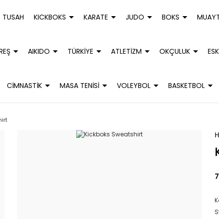
TUSAH
KICKBOKS
KARATE
JUDO
BOKS
MUAYT
REŞ
AIKIDO
TÜRKİYE
ATLETİZM
OKÇULUK
ESK
CİMNASTİK
MASA TENİSİ
VOLEYBOL
BASKETBOL
irt
7
K
S