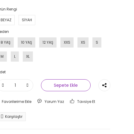
rün Rengi
BEYAZ
SİYAH
eden
8 YAŞ
10 YAŞ
12 YAŞ
XXS
XS
S
M
L
XL
det
Sepete Ekle
Yorum Yaz
Tavsiye Et
Karşılaştır