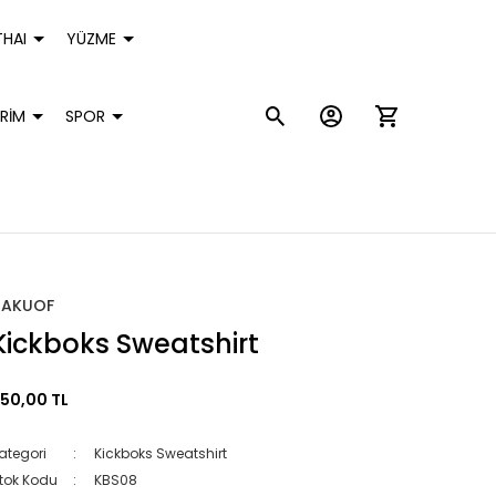
HAI
YÜZME
RİM
SPOR
HAKUOF
Kickboks Sweatshirt
50,00 TL
ategori
Kickboks Sweatshirt
tok Kodu
KBS08