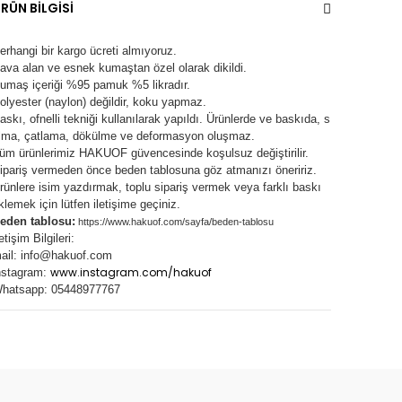
RÜN BİLGİSİ
erhangi bir kargo ücreti almıyoruz.
ava alan ve esnek kumaştan özel olarak dikildi.
umaş içeriği %95 pamuk %5 likradır.
olyester (naylon) değildir, koku yapmaz.
askı, ofnelli tekniği kullanılarak yapıldı.
Ürünlerde ve baskıda, s
lma, çatlama, dökülme ve deformasyon oluşma
z.
üm ürünlerimiz
HAKUOF
güvencesinde koşulsuz değiştirilir.
ipariş vermeden önce beden tablosuna göz atmanızı öneririz.
rünlere isim yazdırmak, toplu sipariş vermek veya farklı baskı
klemek için lütfen iletişime geçiniz.
eden tablosu:
https://www.hakuof.com/sayfa/beden-tablosu
letişim Bilgileri:
ail:
info@hakuof.com
www.instagram.com/hakuof
nstagram:
hatsapp: 05448977767