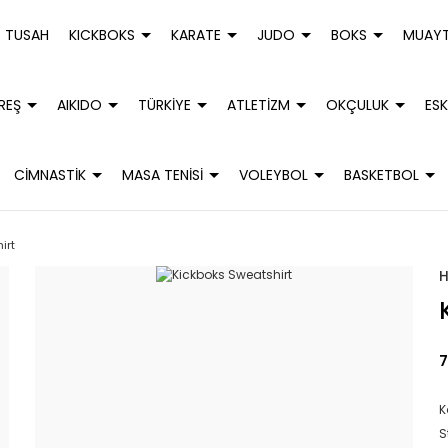
TUSAH
KICKBOKS
KARATE
JUDO
BOKS
MUAYT
REŞ
AIKIDO
TÜRKİYE
ATLETİZM
OKÇULUK
ESK
CİMNASTİK
MASA TENİSİ
VOLEYBOL
BASKETBOL
irt
7
K
S