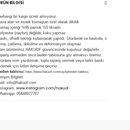
RÜN BİLGİSİ
erhangi bir kargo ücreti almıyoruz.
ava alan ve esnek kumaştan özel olarak dikildi.
umaş içeriği %95 pamuk %5 likradır.
olyester (naylon) değildir, koku yapmaz.
askı, ofnelli tekniği kullanılarak yapıldı.
Ürünlerde ve baskıda, s
lma, çatlama, dökülme ve deformasyon oluşma
z.
üm ürünlerimiz
HAKUOF
güvencesinde koşulsuz değiştirilir.
ipariş vermeden önce beden tablosuna göz atmanızı öneririz.
rünlere isim yazdırmak, toplu sipariş vermek veya farklı baskı
klemek için lütfen iletişime geçiniz.
eden tablosu:
https://www.hakuof.com/sayfa/beden-tablosu
letişim Bilgileri:
ail:
info@hakuof.com
www.instagram.com/hakuof
nstagram:
hatsapp: 05448977767