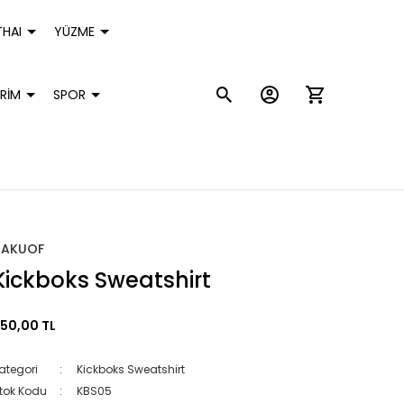
HAI
YÜZME
RİM
SPOR
HAKUOF
Kickboks Sweatshirt
50,00 TL
ategori
Kickboks Sweatshirt
tok Kodu
KBS05