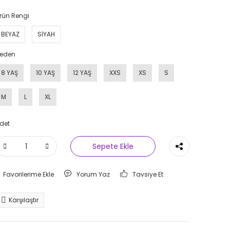
rün Rengi
BEYAZ
SİYAH
eden
8 YAŞ
10 YAŞ
12 YAŞ
XXS
XS
S
M
L
XL
det
Sepete Ekle
Yorum Yaz
Tavsiye Et
Karşılaştır