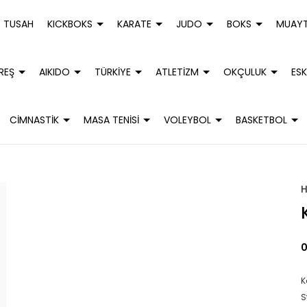
TUSAH
KICKBOKS
KARATE
JUDO
BOKS
MUAYT
REŞ
AIKIDO
TÜRKİYE
ATLETİZM
OKÇULUK
ESK
CİMNASTİK
MASA TENİSİ
VOLEYBOL
BASKETBOL
0
K
S