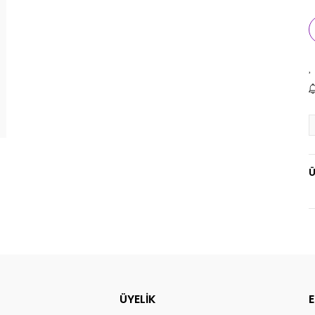
Ü
ÜYELİK