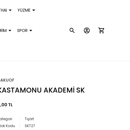
HAI
YÜZME
RİM
SPOR
HAKUOF
KASTAMONU AKADEMİ SK
,00 TL
ategori
Tişört
tok Kodu
SKT27