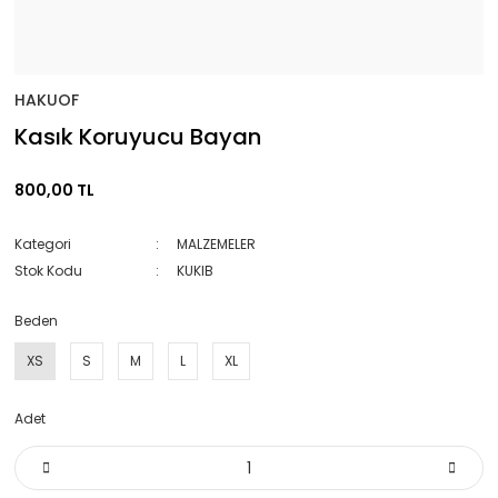
HAKUOF
Kasık Koruyucu Bayan
800,00 TL
Kategori
MALZEMELER
Stok Kodu
KUKIB
Beden
XS
S
M
L
XL
Adet