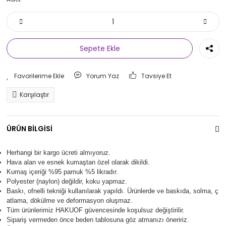
Sepete Ekle
Yorum Yaz
Tavsiye Et
Karşılaştır
ÜRÜN BİLGİSİ
Herhangi bir kargo ücreti almıyoruz.
Hava alan ve esnek kumaştan özel olarak dikildi.
Kumaş içeriği %95 pamuk %5 likradır.
Polyester (naylon) değildir, koku yapmaz.
Baskı, ofnelli tekniği kullanılarak yapıldı.
Ürünlerde ve baskıda, solma, ç
atlama, dökülme ve deformasyon oluşma
z.
Tüm ürünlerimiz
HAKUOF
güvencesinde koşulsuz değiştirilir.
Sipariş vermeden önce beden tablosuna göz atmanızı öneririz.