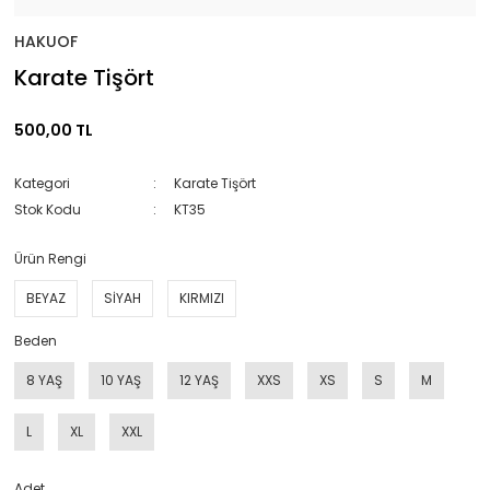
HAKUOF
Karate Tişört
500,00 TL
Kategori
Karate Tişört
Stok Kodu
KT35
Ürün Rengi
BEYAZ
SİYAH
KIRMIZI
Beden
8 YAŞ
10 YAŞ
12 YAŞ
XXS
XS
S
M
L
XL
XXL
Adet