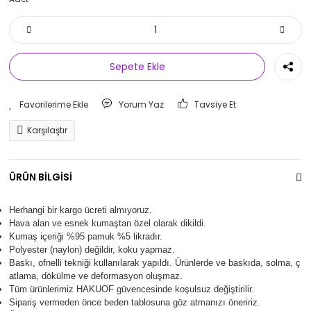
Sepete Ekle
Yorum Yaz
Tavsiye Et
Karşılaştır
ÜRÜN BİLGİSİ
Herhangi bir kargo ücreti almıyoruz.
Hava alan ve esnek kumaştan özel olarak dikildi.
Kumaş içeriği %95 pamuk %5 likradır.
Polyester (naylon) değildir, koku yapmaz.
Baskı, ofnelli tekniği kullanılarak yapıldı.
Ürünlerde ve baskıda, solma, ç
atlama, dökülme ve deformasyon oluşma
z.
Tüm ürünlerimiz
HAKUOF
güvencesinde koşulsuz değiştirilir.
Sipariş vermeden önce beden tablosuna göz atmanızı öneririz.