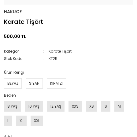
HAKUOF
Karate Tişört
500,00 TL
Kategori
Karate Tişört
Stok Kodu
KT25
Ürün Rengi
BEYAZ
SİYAH
KIRMIZI
Beden
8 YAŞ
10 YAŞ
12 YAŞ
XXS
XS
S
M
L
XL
XXL
Adet