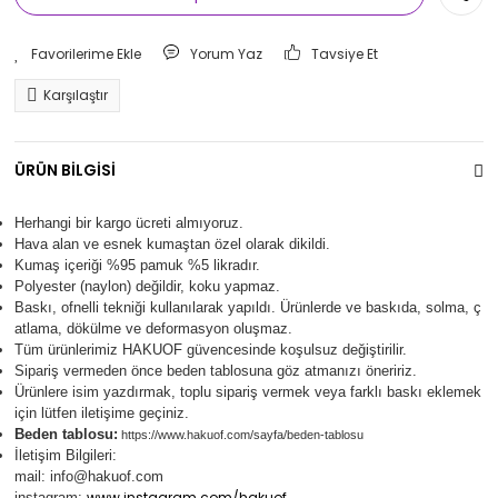
Yorum Yaz
Tavsiye Et
Karşılaştır
ÜRÜN BİLGİSİ
Herhangi bir kargo ücreti almıyoruz.
Hava alan ve esnek kumaştan özel olarak dikildi.
Kumaş içeriği %95 pamuk %5 likradır.
Polyester (naylon) değildir, koku yapmaz.
Baskı, ofnelli tekniği kullanılarak yapıldı.
Ürünlerde ve baskıda, solma, ç
atlama, dökülme ve deformasyon oluşma
z.
Tüm ürünlerimiz
HAKUOF
güvencesinde koşulsuz değiştirilir.
Sipariş vermeden önce beden tablosuna göz atmanızı öneririz.
Ürünlere isim yazdırmak, toplu sipariş vermek veya farklı baskı eklemek
için lütfen iletişime geçiniz.
Beden tablosu:
https://www.hakuof.com/sayfa/beden-tablosu
İletişim Bilgileri:
mail:
info@hakuof.com
www.instagram.com/hakuof
instagram: