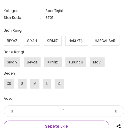
Kategori
Spor Tişört
Stok Kodu
ST01
Ürün Rengi
BEYAZ
SİYAH
KIRMIZI
HAKİ YEŞİL
HARDAL SARI
Baskı Rengi
Siyah
Beyaz
Kırmızı
Turuncu
Mavi
Beden
XS
S
M
L
XL
Adet
Sepete Ekle