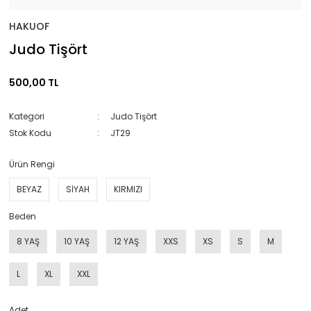
HAKUOF
Judo Tişört
500,00 TL
Kategori
Judo Tişört
Stok Kodu
JT29
Ürün Rengi
BEYAZ
SİYAH
KIRMIZI
Beden
8 YAŞ
10 YAŞ
12 YAŞ
XXS
XS
S
M
L
XL
XXL
Adet