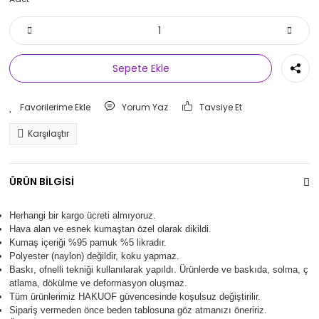
Sepete Ekle
Yorum Yaz
Tavsiye Et
Karşılaştır
ÜRÜN BİLGİSİ
Herhangi bir kargo ücreti almıyoruz.
Hava alan ve esnek kumaştan özel olarak dikildi.
Kumaş içeriği %95 pamuk %5 likradır.
Polyester (naylon) değildir, koku yapmaz.
Baskı, ofnelli tekniği kullanılarak yapıldı.
Ürünlerde ve baskıda, solma, ç
atlama, dökülme ve deformasyon oluşma
z.
Tüm ürünlerimiz
HAKUOF
güvencesinde koşulsuz değiştirilir.
Sipariş vermeden önce beden tablosuna göz atmanızı öneririz.