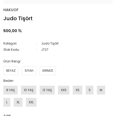
HAKUOF
Judo Tişört
500,00 TL
Kategori
Judo Tişört
Stok Kodu
JT27
Ürün Rengi
BEYAZ
SİYAH
KIRMIZI
Beden
8 YAŞ
10 YAŞ
12 YAŞ
XXS
XS
S
M
L
XL
XXL
Adet