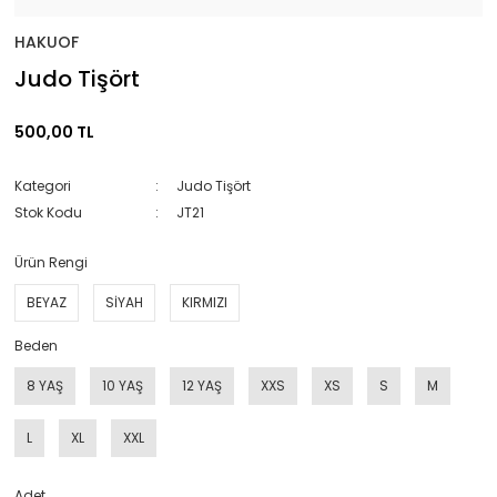
HAKUOF
Judo Tişört
500,00 TL
Kategori
Judo Tişört
Stok Kodu
JT21
Ürün Rengi
BEYAZ
SİYAH
KIRMIZI
Beden
8 YAŞ
10 YAŞ
12 YAŞ
XXS
XS
S
M
L
XL
XXL
Adet