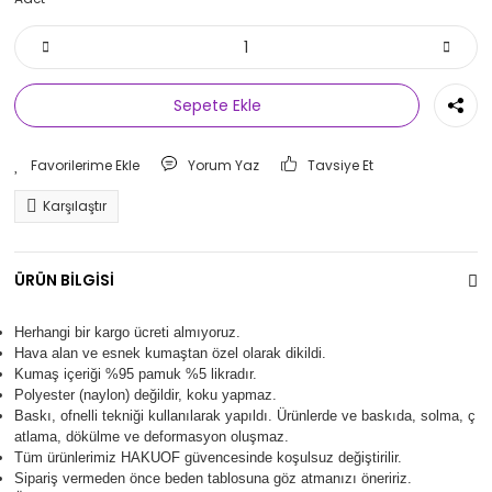
Sepete Ekle
Yorum Yaz
Tavsiye Et
Karşılaştır
ÜRÜN BİLGİSİ
Herhangi bir kargo ücreti almıyoruz.
Hava alan ve esnek kumaştan özel olarak dikildi.
Kumaş içeriği %95 pamuk %5 likradır.
Polyester (naylon) değildir, koku yapmaz.
Baskı, ofnelli tekniği kullanılarak yapıldı.
Ürünlerde ve baskıda, solma, ç
atlama, dökülme ve deformasyon oluşma
z.
Tüm ürünlerimiz
HAKUOF
güvencesinde koşulsuz değiştirilir.
Sipariş vermeden önce beden tablosuna göz atmanızı öneririz.