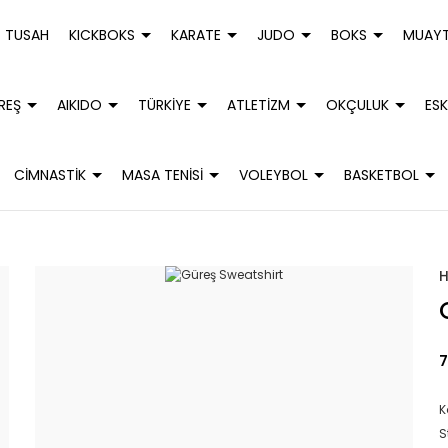
TUSAH
KICKBOKS
KARATE
JUDO
BOKS
MUAYT
REŞ
AIKIDO
TÜRKİYE
ATLETİZM
OKÇULUK
ESK
CİMNASTİK
MASA TENİSİ
VOLEYBOL
BASKETBOL
7
K
S