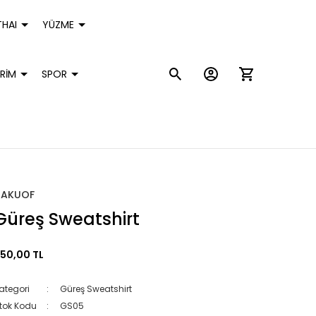
HAI
YÜZME
RİM
SPOR
HAKUOF
Güreş Sweatshirt
50,00 TL
ategori
Güreş Sweatshirt
tok Kodu
GS05