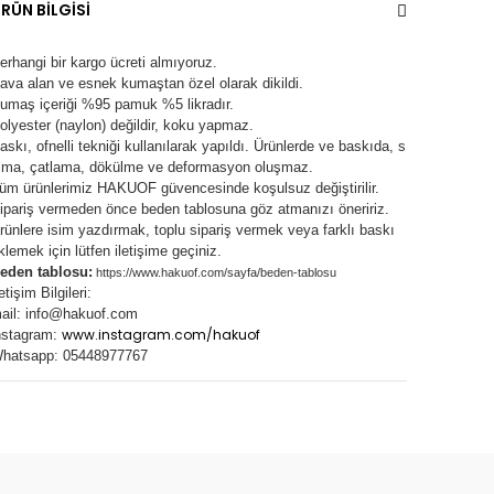
RÜN BİLGİSİ
erhangi bir kargo ücreti almıyoruz.
ava alan ve esnek kumaştan özel olarak dikildi.
umaş içeriği %95 pamuk %5 likradır.
olyester (naylon) değildir, koku yapmaz.
askı, ofnelli tekniği kullanılarak yapıldı.
Ürünlerde ve baskıda, s
lma, çatlama, dökülme ve deformasyon oluşma
z.
üm ürünlerimiz
HAKUOF
güvencesinde koşulsuz değiştirilir.
ipariş vermeden önce beden tablosuna göz atmanızı öneririz.
rünlere isim yazdırmak, toplu sipariş vermek veya farklı baskı
klemek için lütfen iletişime geçiniz.
eden tablosu:
https://www.hakuof.com/sayfa/beden-tablosu
letişim Bilgileri:
ail:
info@hakuof.com
www.instagram.com/hakuof
nstagram:
hatsapp: 05448977767