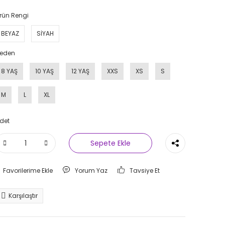
rün Rengi
BEYAZ
SİYAH
eden
8 YAŞ
10 YAŞ
12 YAŞ
XXS
XS
S
M
L
XL
det
Sepete Ekle
Yorum Yaz
Tavsiye Et
Karşılaştır