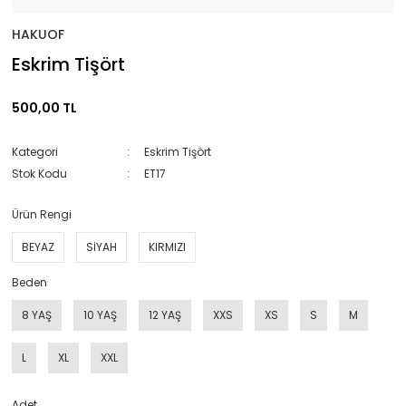
HAKUOF
Eskrim Tişört
500,00 TL
Kategori
Eskrim Tişört
Stok Kodu
ET17
Ürün Rengi
BEYAZ
SİYAH
KIRMIZI
Beden
8 YAŞ
10 YAŞ
12 YAŞ
XXS
XS
S
M
L
XL
XXL
Adet