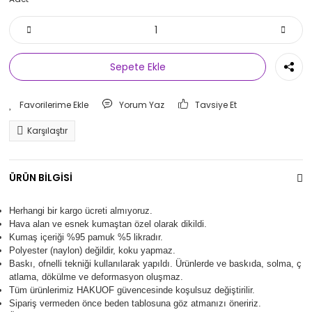
Sepete Ekle
Yorum Yaz
Tavsiye Et
Karşılaştır
ÜRÜN BİLGİSİ
Herhangi bir kargo ücreti almıyoruz.
Hava alan ve esnek kumaştan özel olarak dikildi.
Kumaş içeriği %95 pamuk %5 likradır.
Polyester (naylon) değildir, koku yapmaz.
Baskı, ofnelli tekniği kullanılarak yapıldı.
Ürünlerde ve baskıda, solma, ç
atlama, dökülme ve deformasyon oluşma
z.
Tüm ürünlerimiz
HAKUOF
güvencesinde koşulsuz değiştirilir.
Sipariş vermeden önce beden tablosuna göz atmanızı öneririz.