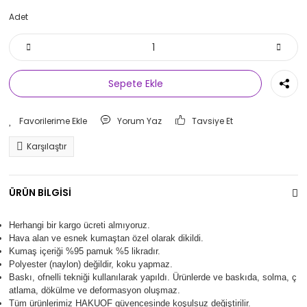
Adet
Sepete Ekle
Yorum Yaz
Tavsiye Et
Karşılaştır
ÜRÜN BİLGİSİ
Herhangi bir kargo ücreti almıyoruz.
Hava alan ve esnek kumaştan özel olarak dikildi.
Kumaş içeriği %95 pamuk %5 likradır.
Polyester (naylon) değildir, koku yapmaz.
Baskı, ofnelli tekniği kullanılarak yapıldı.
Ürünlerde ve baskıda, solma, ç
atlama, dökülme ve deformasyon oluşma
z.
Tüm ürünlerimiz
HAKUOF
güvencesinde koşulsuz değiştirilir.