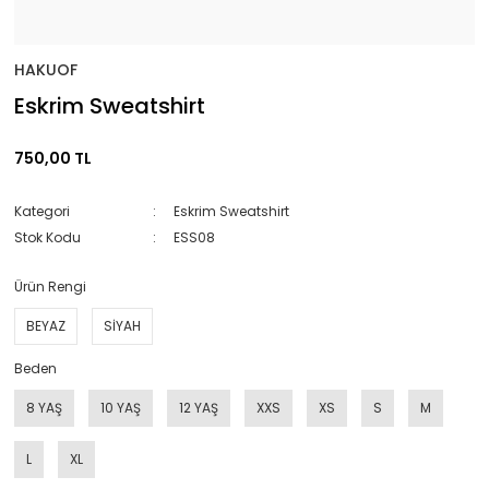
HAKUOF
Eskrim Sweatshirt
750,00 TL
Kategori
Eskrim Sweatshirt
Stok Kodu
ESS08
Ürün Rengi
BEYAZ
SİYAH
Beden
8 YAŞ
10 YAŞ
12 YAŞ
XXS
XS
S
M
L
XL