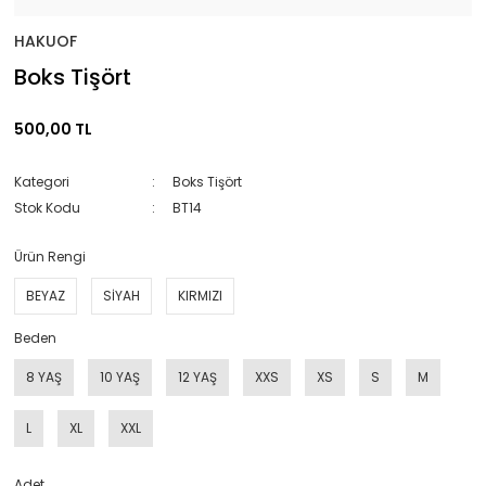
HAKUOF
Boks Tişört
500,00 TL
Kategori
Boks Tişört
Stok Kodu
BT14
Ürün Rengi
BEYAZ
SİYAH
KIRMIZI
Beden
8 YAŞ
10 YAŞ
12 YAŞ
XXS
XS
S
M
L
XL
XXL
Adet