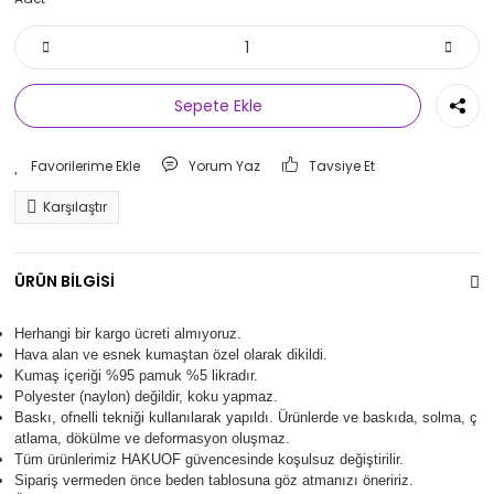
Sepete Ekle
Yorum Yaz
Tavsiye Et
Karşılaştır
ÜRÜN BİLGİSİ
Herhangi bir kargo ücreti almıyoruz.
Hava alan ve esnek kumaştan özel olarak dikildi.
Kumaş içeriği %95 pamuk %5 likradır.
Polyester (naylon) değildir, koku yapmaz.
Baskı, ofnelli tekniği kullanılarak yapıldı.
Ürünlerde ve baskıda, solma, ç
atlama, dökülme ve deformasyon oluşma
z.
Tüm ürünlerimiz
HAKUOF
güvencesinde koşulsuz değiştirilir.
Sipariş vermeden önce beden tablosuna göz atmanızı öneririz.